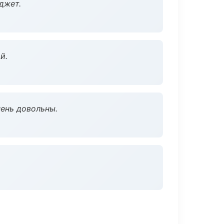
джет.
й.
чень довольны.