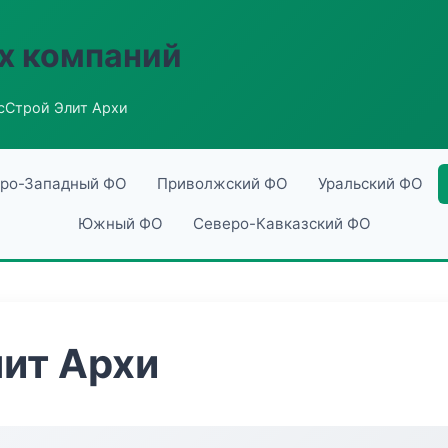
х компаний
сСтрой Элит Архи
ро-Западный ФО
Приволжский ФО
Уральский ФО
Южный ФО
Северо-Кавказский ФО
ит Архи