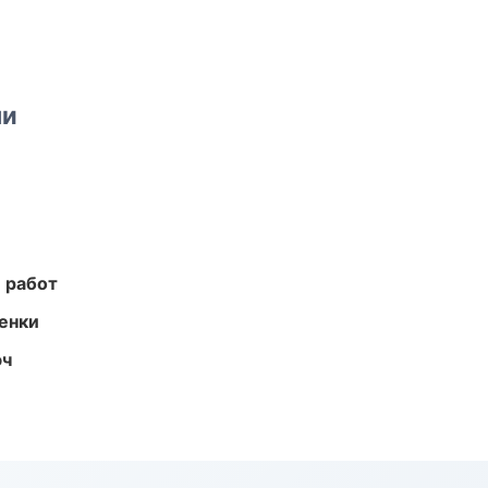
ми
 работ
енки
юч