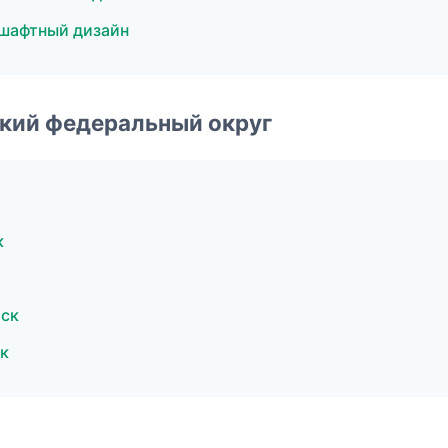
шафтный дизайн
ский федеральный округ
к
тск
к