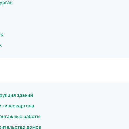
урган
ск
к
рукция зданий
 гипсокартона
онтажные работы
оительство домов