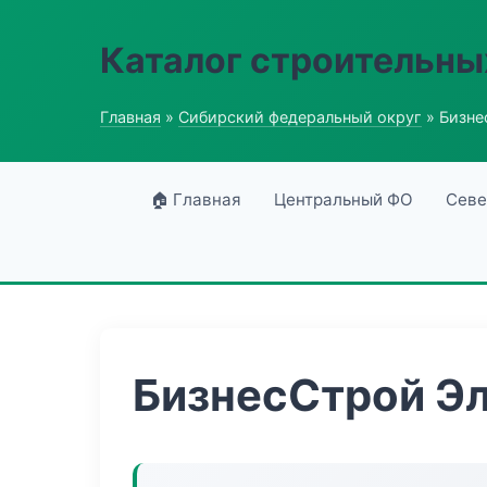
Каталог строительны
Главная
»
Сибирский федеральный округ
» Бизне
🏠 Главная
Центральный ФО
Севе
БизнесСтрой Эл