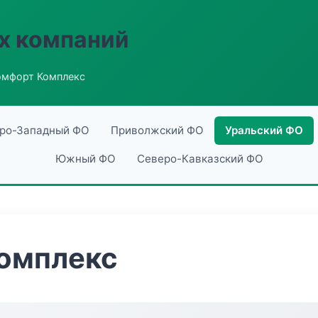
х компаний
омфорт Комплекс
ро-Западный ФО
Приволжский ФО
Уральский ФО
Южный ФО
Северо-Кавказский ФО
омплекс