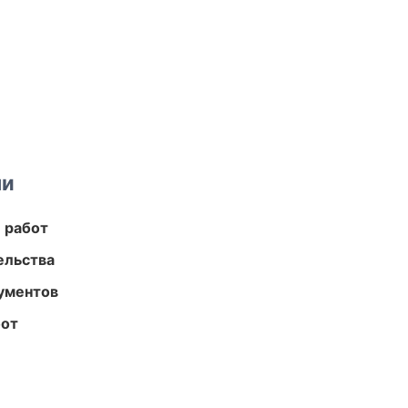
ми
 работ
ельства
ументов
бот