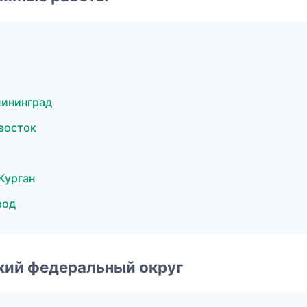
лининград
восток
Курган
род
ский федеральный округ