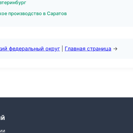
атеринбург
кое производство в Саратов
кий федеральный округ
|
Главная страница
→
ий
сии