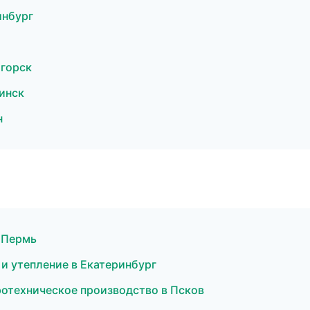
инбург
горск
инск
н
в Пермь
и утепление в Екатеринбург
ротехническое производство в Псков