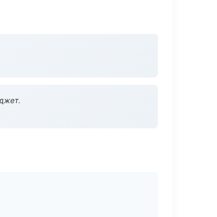
джет.