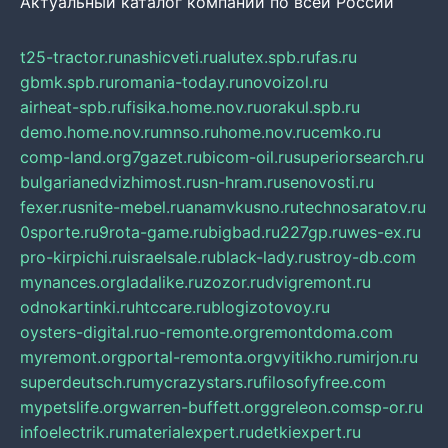
Актуальный каталог компаний по всей России
t25-tractor.ru
nashicveti.ru
alutex.spb.ru
fas.ru
gbmk.spb.ru
romania-today.ru
novoizol.ru
airheat-spb.ru
fisika.home.nov.ru
orakul.spb.ru
demo.home.nov.ru
mnso.ru
home.nov.ru
cemko.ru
comp-land.org
7gazet.ru
bicom-oil.ru
superiorsearch.ru
bulgarianedvizhimost.ru
sn-hram.ru
senovosti.ru
fexer.ru
snite-mebel.ru
anamvkusno.ru
technosaratov.ru
0sporte.ru
9rota-game.ru
bigbad.ru
227gp.ru
wes-ex.ru
pro-kirpichi.ru
israelsale.ru
black-lady.ru
stroy-db.com
mynances.org
ladalike.ru
zozor.ru
dvigremont.ru
odnokartinki.ru
htccare.ru
blogizotovoy.ru
oysters-digital.ru
o-remonte.org
remontdoma.com
myremont.org
portal-remonta.org
vyitikho.ru
mirjon.ru
superdeutsch.ru
mycrazystars.ru
filosofyfree.com
mypetslife.org
warren-buffett.org
greleon.com
sp-or.ru
infoelectrik.ru
materialexpert.ru
detkiexpert.ru