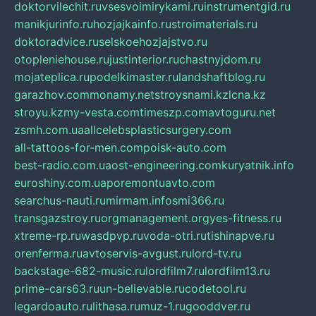
doktorvilechit.ru
vsesvoimirykami.ru
instrumentgid.ru
manikjurinfo.ru
hozjajkainfo.ru
stroimaterials.ru
doktoradvice.ru
selskoehozjajstvo.ru
otopleniehouse.ru
justinterior.ru
chastnyjdom.ru
mojateplica.ru
podelkimaster.ru
landshaftblog.ru
garazhov.com
monamy.net
stroysnami.kz
lcna.kz
stroyu.kz
my-vesta.com
timeszp.com
avtoguru.net
zsmh.com.ua
allcelebsplasticsurgery.com
all-tattoos-for-men.com
poisk-auto.com
best-radio.com.ua
ost-engineering.com
kuryatnik.info
euroshiny.com.ua
poremontuavto.com
searchus-nauti.ru
mirmam.info
smi366.ru
transgazstroy.ru
orgmanagement.org
yes-fitness.ru
xtreme-rp.ru
wasdpvp.ru
voda-otri.ru
tishinapve.ru
orenferma.ru
avtoservis-avgust.ru
lord-tv.ru
backstage-682-music.ru
lordfilm7.ru
lordfilm13.ru
prime-cars63.ru
un-believable.ru
codetool.ru
legardoauto.ru
lithasa.ru
muz-1.ru
gooddver.ru