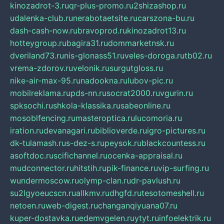
kinozadrot-3.ru
qr-plus-promo.ru
2shizashop.ru
udalenka-club.ru
nerabotaetsite.ru
carszona-bu.ru
dash-cash-now.ru
bravoprod.ru
kinozadrot13.ru
hotteygroup.ru
bagira31.ru
dommarketnsk.ru
dveriland73.ru
nis-glonass51.ru
veles-doroga.ru
tb02.ru
vrema-zdorov.ru
velonik.ru
surgutgloss.ru
nike-air-max-95.ru
nadookna.ru
lubov-pic.ru
mobilreklama.ru
pds-nn.ru
socrat2000.ru
vgurin.ru
spksochi.ru
shkola-klassika.ru
sabeonline.ru
mosoblfencing.ru
masteroptica.ru
lucomoria.ru
iration.ru
devanagari.ru
biblioverde.ru
igro-pictures.ru
dk-tulamash.ru
s-dez-s.ru
peysok.ru
blackcountess.ru
asoftdoc.ru
scifichannel.ru
ocenka-appraisal.ru
mudconnector.ru
hitstih.ru
pik-finance.ru
vip-surfing.ru
wundermoscow.ru
olymp-clan.ru
dr-pavlush.ru
su2lgyoeucscn.ru
allkmv.ru
dhgfd.ru
tesotomeshell.ru
netoen.ru
web-digest.ru
changanqiyuana07.ru
kuper-dostavka.ru
edemvgelen.ru
ytyt.ru
infoelektrik.ru