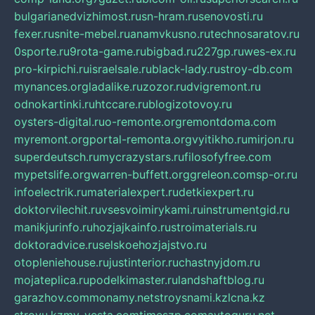
bulgarianedvizhimost.ru
sn-hram.ru
senovosti.ru
fexer.ru
snite-mebel.ru
anamvkusno.ru
technosaratov.ru
0sporte.ru
9rota-game.ru
bigbad.ru
227gp.ru
wes-ex.ru
pro-kirpichi.ru
israelsale.ru
black-lady.ru
stroy-db.com
mynances.org
ladalike.ru
zozor.ru
dvigremont.ru
odnokartinki.ru
htccare.ru
blogizotovoy.ru
oysters-digital.ru
o-remonte.org
remontdoma.com
myremont.org
portal-remonta.org
vyitikho.ru
mirjon.ru
superdeutsch.ru
mycrazystars.ru
filosofyfree.com
mypetslife.org
warren-buffett.org
greleon.com
sp-or.ru
infoelectrik.ru
materialexpert.ru
detkiexpert.ru
doktorvilechit.ru
vsesvoimirykami.ru
instrumentgid.ru
manikjurinfo.ru
hozjajkainfo.ru
stroimaterials.ru
doktoradvice.ru
selskoehozjajstvo.ru
otopleniehouse.ru
justinterior.ru
chastnyjdom.ru
mojateplica.ru
podelkimaster.ru
landshaftblog.ru
garazhov.com
monamy.net
stroysnami.kz
lcna.kz