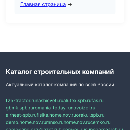
Главная страница
→
Каталог строительных компаний
Актуальный каталог компаний по всей России
t25-tractor.ru
nashicveti.ru
alutex.spb.ru
fas.ru
gbmk.spb.ru
romania-today.ru
novoizol.ru
airheat-spb.ru
fisika.home.nov.ru
orakul.spb.ru
demo.home.nov.ru
mnso.ru
home.nov.ru
cemko.ru
comp-land.org
7gazet.ru
bicom-oil.ru
superiorsearch.ru