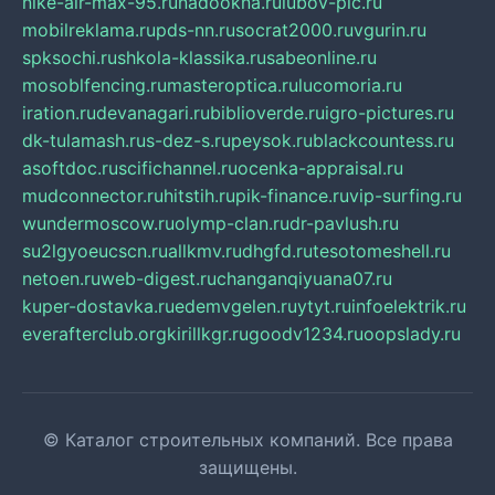
nike-air-max-95.ru
nadookna.ru
lubov-pic.ru
mobilreklama.ru
pds-nn.ru
socrat2000.ru
vgurin.ru
spksochi.ru
shkola-klassika.ru
sabeonline.ru
mosoblfencing.ru
masteroptica.ru
lucomoria.ru
iration.ru
devanagari.ru
biblioverde.ru
igro-pictures.ru
dk-tulamash.ru
s-dez-s.ru
peysok.ru
blackcountess.ru
asoftdoc.ru
scifichannel.ru
ocenka-appraisal.ru
mudconnector.ru
hitstih.ru
pik-finance.ru
vip-surfing.ru
wundermoscow.ru
olymp-clan.ru
dr-pavlush.ru
su2lgyoeucscn.ru
allkmv.ru
dhgfd.ru
tesotomeshell.ru
netoen.ru
web-digest.ru
changanqiyuana07.ru
kuper-dostavka.ru
edemvgelen.ru
ytyt.ru
infoelektrik.ru
everafterclub.org
kirillkgr.ru
goodv1234.ru
oopslady.ru
© Каталог строительных компаний. Все права
защищены.