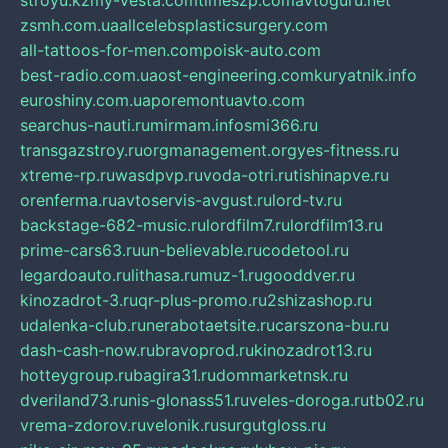
stroyu.kz
my-vesta.com
timeszp.com
avtoguru.net
zsmh.com.ua
allcelebsplasticsurgery.com
all-tattoos-for-men.com
poisk-auto.com
best-radio.com.ua
ost-engineering.com
kuryatnik.info
euroshiny.com.ua
poremontuavto.com
searchus-nauti.ru
mirmam.info
smi366.ru
transgazstroy.ru
orgmanagement.org
yes-fitness.ru
xtreme-rp.ru
wasdpvp.ru
voda-otri.ru
tishinapve.ru
orenferma.ru
avtoservis-avgust.ru
lord-tv.ru
backstage-682-music.ru
lordfilm7.ru
lordfilm13.ru
prime-cars63.ru
un-believable.ru
codetool.ru
legardoauto.ru
lithasa.ru
muz-1.ru
gooddver.ru
kinozadrot-3.ru
qr-plus-promo.ru
2shizashop.ru
udalenka-club.ru
nerabotaetsite.ru
carszona-bu.ru
dash-cash-now.ru
bravoprod.ru
kinozadrot13.ru
hotteygroup.ru
bagira31.ru
dommarketnsk.ru
dveriland73.ru
nis-glonass51.ru
veles-doroga.ru
tb02.ru
vrema-zdorov.ru
velonik.ru
surgutgloss.ru