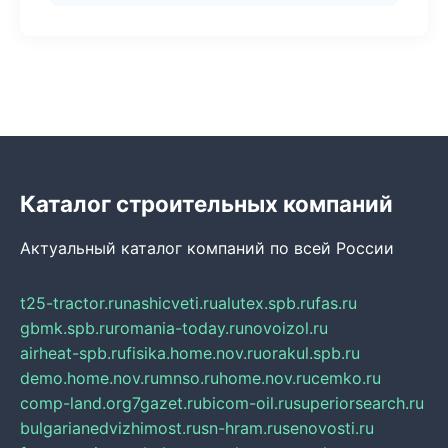
Каталог строительных компаний
Актуальный каталог компаний по всей России
t25-tractor.ru
nashicveti.ru
alutex.spb.ru
fas.ru
gbmk.spb.ru
romania-today.ru
novoizol.ru
airheat-spb.ru
fisika.home.nov.ru
orakul.spb.ru
demo.home.nov.ru
mnso.ru
home.nov.ru
cemko.ru
comp-land.org
7gazet.ru
bicom-oil.ru
superiorsearch.ru
bulgarianedvizhimost.ru
sn-hram.ru
senovosti.ru