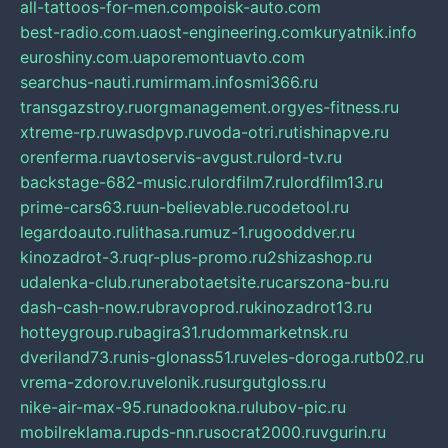
all-tattoos-for-men.com
poisk-auto.com
best-radio.com.ua
ost-engineering.com
kuryatnik.info
euroshiny.com.ua
poremontuavto.com
searchus-nauti.ru
mirmam.info
smi366.ru
transgazstroy.ru
orgmanagement.org
yes-fitness.ru
xtreme-rp.ru
wasdpvp.ru
voda-otri.ru
tishinapve.ru
orenferma.ru
avtoservis-avgust.ru
lord-tv.ru
backstage-682-music.ru
lordfilm7.ru
lordfilm13.ru
prime-cars63.ru
un-believable.ru
codetool.ru
legardoauto.ru
lithasa.ru
muz-1.ru
gooddver.ru
kinozadrot-3.ru
qr-plus-promo.ru
2shizashop.ru
udalenka-club.ru
nerabotaetsite.ru
carszona-bu.ru
dash-cash-now.ru
bravoprod.ru
kinozadrot13.ru
hotteygroup.ru
bagira31.ru
dommarketnsk.ru
dveriland73.ru
nis-glonass51.ru
veles-doroga.ru
tb02.ru
vrema-zdorov.ru
velonik.ru
surgutgloss.ru
nike-air-max-95.ru
nadookna.ru
lubov-pic.ru
mobilreklama.ru
pds-nn.ru
socrat2000.ru
vgurin.ru