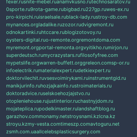
fexer.ru
snite-mebel.ru
anamvkusno.ru
technosaratov.ru
0sporte.ru
9rota-game.ru
bigbad.ru
227gp.ru
wes-ex.ru
pro-kirpichi.ru
israelsale.ru
black-lady.ru
stroy-db.com
mynances.org
ladalike.ru
zozor.ru
dvigremont.ru
odnokartinki.ru
htccare.ru
blogizotovoy.ru
oysters-digital.ru
o-remonte.org
remontdoma.com
myremont.org
portal-remonta.org
vyitikho.ru
mirjon.ru
superdeutsch.ru
mycrazystars.ru
filosofyfree.com
mypetslife.org
warren-buffett.org
greleon.com
sp-or.ru
infoelectrik.ru
materialexpert.ru
detkiexpert.ru
doktorvilechit.ru
vsesvoimirykami.ru
instrumentgid.ru
manikjurinfo.ru
hozjajkainfo.ru
stroimaterials.ru
doktoradvice.ru
selskoehozjajstvo.ru
otopleniehouse.ru
justinterior.ru
chastnyjdom.ru
mojateplica.ru
podelkimaster.ru
landshaftblog.ru
garazhov.com
monamy.net
stroysnami.kz
lcna.kz
stroyu.kz
my-vesta.com
timeszp.com
avtoguru.net
zsmh.com.ua
allcelebsplasticsurgery.com