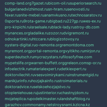
comp-land.org
7gazet.ru
bicom-oil.ru
superiorsearch.ru
bulgarianedvizhimost.ru
sn-hram.ru
senovosti.ru
fexer.ru
snite-mebel.ru
anamvkusno.ru
technosaratov.ru
0sporte.ru
9rota-game.ru
bigbad.ru
227gp.ru
wes-ex.ru
pro-kirpichi.ru
israelsale.ru
black-lady.ru
stroy-db.com
mynances.org
ladalike.ru
zozor.ru
dvigremont.ru
odnokartinki.ru
htccare.ru
blogizotovoy.ru
oysters-digital.ru
o-remonte.org
remontdoma.com
myremont.org
portal-remonta.org
vyitikho.ru
mirjon.ru
superdeutsch.ru
mycrazystars.ru
filosofyfree.com
mypetslife.org
warren-buffett.org
greleon.com
sp-or.ru
infoelectrik.ru
materialexpert.ru
detkiexpert.ru
doktorvilechit.ru
vsesvoimirykami.ru
instrumentgid.ru
manikjurinfo.ru
hozjajkainfo.ru
stroimaterials.ru
doktoradvice.ru
selskoehozjajstvo.ru
otopleniehouse.ru
justinterior.ru
chastnyjdom.ru
mojateplica.ru
podelkimaster.ru
landshaftblog.ru
garazhov.com
monamy.net
stroysnami.kz
lcna.kz