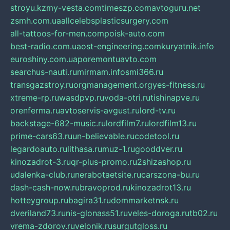
stroyu.kz
my-vesta.com
timeszp.com
avtoguru.net
zsmh.com.ua
allcelebsplasticsurgery.com
all-tattoos-for-men.com
poisk-auto.com
best-radio.com.ua
ost-engineering.com
kuryatnik.info
euroshiny.com.ua
poremontuavto.com
searchus-nauti.ru
mirmam.info
smi366.ru
transgazstroy.ru
orgmanagement.org
yes-fitness.ru
xtreme-rp.ru
wasdpvp.ru
voda-otri.ru
tishinapve.ru
orenferma.ru
avtoservis-avgust.ru
lord-tv.ru
backstage-682-music.ru
lordfilm7.ru
lordfilm13.ru
prime-cars63.ru
un-believable.ru
codetool.ru
legardoauto.ru
lithasa.ru
muz-1.ru
gooddver.ru
kinozadrot-3.ru
qr-plus-promo.ru
2shizashop.ru
udalenka-club.ru
nerabotaetsite.ru
carszona-bu.ru
dash-cash-now.ru
bravoprod.ru
kinozadrot13.ru
hotteygroup.ru
bagira31.ru
dommarketnsk.ru
dveriland73.ru
nis-glonass51.ru
veles-doroga.ru
tb02.ru
vrema-zdorov.ru
velonik.ru
surgutgloss.ru