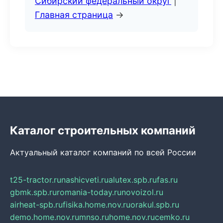
Сибирский федеральный округ
|
Главная страница
→
Каталог строительных компаний
Актуальный каталог компаний по всей России
t25-tractor.ru
nashicveti.ru
alutex.spb.ru
fas.ru
gbmk.spb.ru
romania-today.ru
novoizol.ru
airheat-spb.ru
fisika.home.nov.ru
orakul.spb.ru
demo.home.nov.ru
mnso.ru
home.nov.ru
cemko.ru