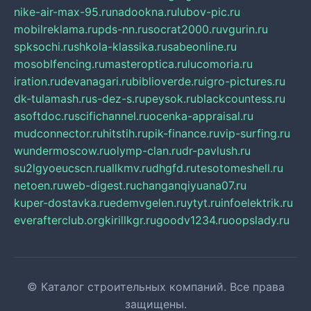
nike-air-max-95.ru
nadookna.ru
lubov-pic.ru
mobilreklama.ru
pds-nn.ru
socrat2000.ru
vgurin.ru
spksochi.ru
shkola-klassika.ru
sabeonline.ru
mosoblfencing.ru
masteroptica.ru
lucomoria.ru
iration.ru
devanagari.ru
biblioverde.ru
igro-pictures.ru
dk-tulamash.ru
s-dez-s.ru
peysok.ru
blackcountess.ru
asoftdoc.ru
scifichannel.ru
ocenka-appraisal.ru
mudconnector.ru
hitstih.ru
pik-finance.ru
vip-surfing.ru
wundermoscow.ru
olymp-clan.ru
dr-pavlush.ru
su2lgyoeucscn.ru
allkmv.ru
dhgfd.ru
tesotomeshell.ru
netoen.ru
web-digest.ru
changanqiyuana07.ru
kuper-dostavka.ru
edemvgelen.ru
ytyt.ru
infoelektrik.ru
everafterclub.org
kirillkgr.ru
goodv1234.ru
oopslady.ru
© Каталог строительных компаний. Все права
защищены.