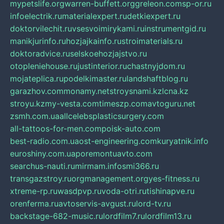
mypetslife.org
warren-buffett.org
greleon.com
sp-or.ru
infoelectrik.ru
materialexpert.ru
detkiexpert.ru
doktorvilechit.ru
vsesvoimirykami.ru
instrumentgid.ru
manikjurinfo.ru
hozjajkainfo.ru
stroimaterials.ru
doktoradvice.ru
selskoehozjajstvo.ru
otopleniehouse.ru
justinterior.ru
chastnyjdom.ru
mojateplica.ru
podelkimaster.ru
landshaftblog.ru
garazhov.com
monamy.net
stroysnami.kz
lcna.kz
stroyu.kz
my-vesta.com
timeszp.com
avtoguru.net
zsmh.com.ua
allcelebsplasticsurgery.com
all-tattoos-for-men.com
poisk-auto.com
best-radio.com.ua
ost-engineering.com
kuryatnik.info
euroshiny.com.ua
poremontuavto.com
searchus-nauti.ru
mirmam.info
smi366.ru
transgazstroy.ru
orgmanagement.org
yes-fitness.ru
xtreme-rp.ru
wasdpvp.ru
voda-otri.ru
tishinapve.ru
orenferma.ru
avtoservis-avgust.ru
lord-tv.ru
backstage-682-music.ru
lordfilm7.ru
lordfilm13.ru