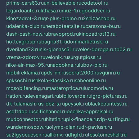
prime-cars63.ru
un-believable.ru
codetool.ru
legardoauto.ru
lithasa.ru
muz-1.ru
gooddver.ru
kinozadrot-3.ru
qr-plus-promo.ru
2shizashop.ru
udalenka-club.ru
nerabotaetsite.ru
carszona-bu.ru
dash-cash-now.ru
bravoprod.ru
kinozadrot13.ru
hotteygroup.ru
bagira31.ru
dommarketnsk.ru
dveriland73.ru
nis-glonass51.ru
veles-doroga.ru
tb02.ru
vrema-zdorov.ru
velonik.ru
surgutgloss.ru
nike-air-max-95.ru
nadookna.ru
lubov-pic.ru
mobilreklama.ru
pds-nn.ru
socrat2000.ru
vgurin.ru
spksochi.ru
shkola-klassika.ru
sabeonline.ru
mosoblfencing.ru
masteroptica.ru
lucomoria.ru
iration.ru
devanagari.ru
biblioverde.ru
igro-pictures.ru
dk-tulamash.ru
s-dez-s.ru
peysok.ru
blackcountess.ru
asoftdoc.ru
scifichannel.ru
ocenka-appraisal.ru
mudconnector.ru
hitstih.ru
pik-finance.ru
vip-surfing.ru
wundermoscow.ru
olymp-clan.ru
dr-pavlush.ru
su2lgyoeucscn.ru
allkmv.ru
dhgfd.ru
tesotomeshell.ru