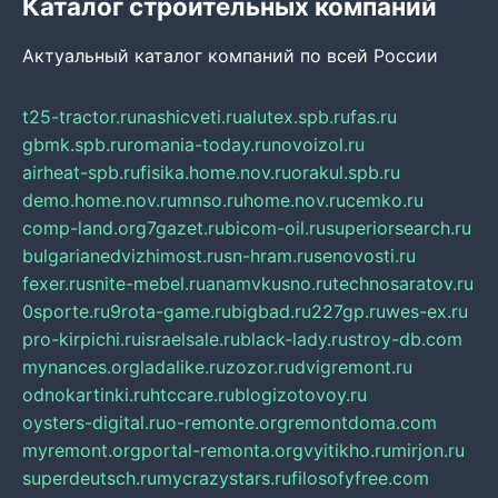
Каталог строительных компаний
Актуальный каталог компаний по всей России
t25-tractor.ru
nashicveti.ru
alutex.spb.ru
fas.ru
gbmk.spb.ru
romania-today.ru
novoizol.ru
airheat-spb.ru
fisika.home.nov.ru
orakul.spb.ru
demo.home.nov.ru
mnso.ru
home.nov.ru
cemko.ru
comp-land.org
7gazet.ru
bicom-oil.ru
superiorsearch.ru
bulgarianedvizhimost.ru
sn-hram.ru
senovosti.ru
fexer.ru
snite-mebel.ru
anamvkusno.ru
technosaratov.ru
0sporte.ru
9rota-game.ru
bigbad.ru
227gp.ru
wes-ex.ru
pro-kirpichi.ru
israelsale.ru
black-lady.ru
stroy-db.com
mynances.org
ladalike.ru
zozor.ru
dvigremont.ru
odnokartinki.ru
htccare.ru
blogizotovoy.ru
oysters-digital.ru
o-remonte.org
remontdoma.com
myremont.org
portal-remonta.org
vyitikho.ru
mirjon.ru
superdeutsch.ru
mycrazystars.ru
filosofyfree.com