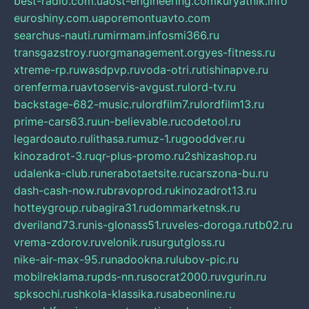
best-radio.com.ua
ost-engineering.com
kuryatnik.info
euroshiny.com.ua
poremontuavto.com
searchus-nauti.ru
mirmam.info
smi366.ru
transgazstroy.ru
orgmanagement.org
yes-fitness.ru
xtreme-rp.ru
wasdpvp.ru
voda-otri.ru
tishinapve.ru
orenferma.ru
avtoservis-avgust.ru
lord-tv.ru
backstage-682-music.ru
lordfilm7.ru
lordfilm13.ru
prime-cars63.ru
un-believable.ru
codetool.ru
legardoauto.ru
lithasa.ru
muz-1.ru
gooddver.ru
kinozadrot-3.ru
qr-plus-promo.ru
2shizashop.ru
udalenka-club.ru
nerabotaetsite.ru
carszona-bu.ru
dash-cash-now.ru
bravoprod.ru
kinozadrot13.ru
hotteygroup.ru
bagira31.ru
dommarketnsk.ru
dveriland73.ru
nis-glonass51.ru
veles-doroga.ru
tb02.ru
vrema-zdorov.ru
velonik.ru
surgutgloss.ru
nike-air-max-95.ru
nadookna.ru
lubov-pic.ru
mobilreklama.ru
pds-nn.ru
socrat2000.ru
vgurin.ru
spksochi.ru
shkola-klassika.ru
sabeonline.ru