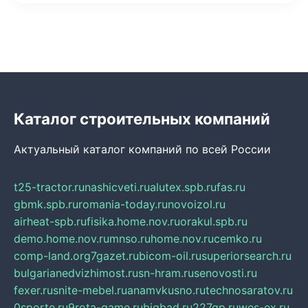
Каталог строительных компаний
Актуальный каталог компаний по всей России
t25-tractor.ru
nashicveti.ru
alutex.spb.ru
fas.ru
gbmk.spb.ru
romania-today.ru
novoizol.ru
airheat-spb.ru
fisika.home.nov.ru
orakul.spb.ru
demo.home.nov.ru
mnso.ru
home.nov.ru
cemko.ru
comp-land.org
7gazet.ru
bicom-oil.ru
superiorsearch.ru
bulgarianedvizhimost.ru
sn-hram.ru
senovosti.ru
fexer.ru
snite-mebel.ru
anamvkusno.ru
technosaratov.ru
0sporte.ru
9rota-game.ru
bigbad.ru
227gp.ru
wes-ex.ru