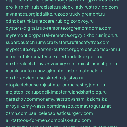
pro-kirpichi.ru
israelsale.ru
black-lady.ru
stroy-db.com
mynances.org
ladalike.ru
zozor.ru
dvigremont.ru
odnokartinki.ru
htccare.ru
blogizotovoy.ru
oysters-digital.ru
o-remonte.org
remontdoma.com
myremont.org
portal-remonta.org
vyitikho.ru
mirjon.ru
superdeutsch.ru
mycrazystars.ru
filosofyfree.com
mypetslife.org
warren-buffett.org
greleon.com
sp-or.ru
infoelectrik.ru
materialexpert.ru
detkiexpert.ru
doktorvilechit.ru
vsesvoimirykami.ru
instrumentgid.ru
manikjurinfo.ru
hozjajkainfo.ru
stroimaterials.ru
doktoradvice.ru
selskoehozjajstvo.ru
otopleniehouse.ru
justinterior.ru
chastnyjdom.ru
mojateplica.ru
podelkimaster.ru
landshaftblog.ru
garazhov.com
monamy.net
stroysnami.kz
lcna.kz
stroyu.kz
my-vesta.com
timeszp.com
avtoguru.net
zsmh.com.ua
allcelebsplasticsurgery.com
all-tattoos-for-men.com
poisk-auto.com