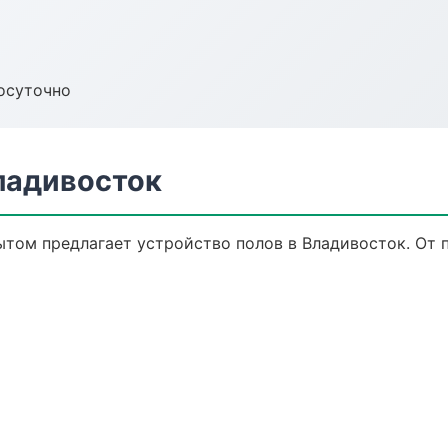
осуточно
ладивосток
том предлагает устройство полов в Владивосток. От п