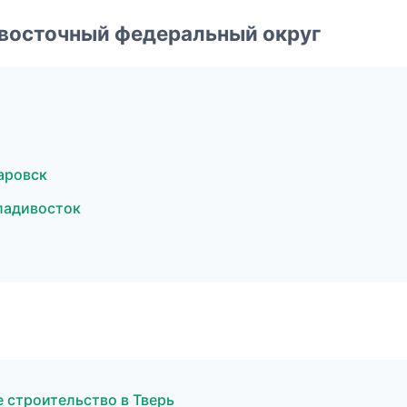
евосточный федеральный округ
аровск
ладивосток
 строительство в Тверь