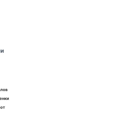
ми
алов
енки
бот