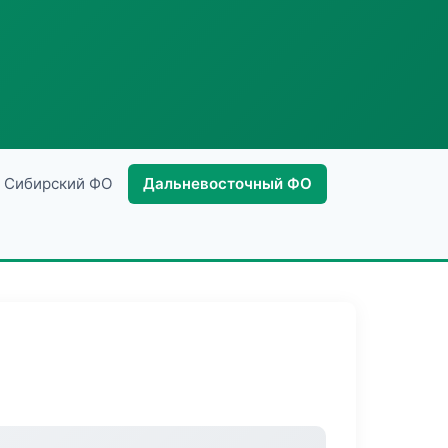
Сибирский ФО
Дальневосточный ФО