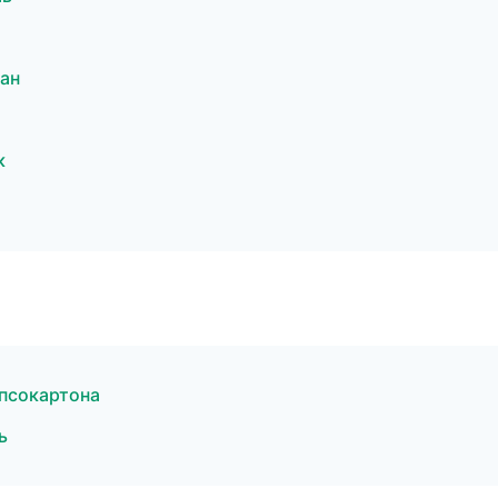
ан
к
псокартона
ь