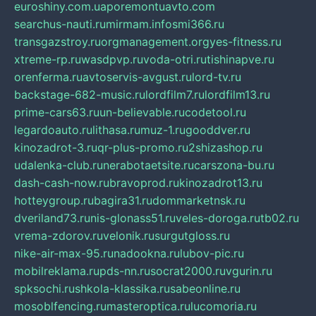
euroshiny.com.ua
poremontuavto.com
searchus-nauti.ru
mirmam.info
smi366.ru
transgazstroy.ru
orgmanagement.org
yes-fitness.ru
xtreme-rp.ru
wasdpvp.ru
voda-otri.ru
tishinapve.ru
orenferma.ru
avtoservis-avgust.ru
lord-tv.ru
backstage-682-music.ru
lordfilm7.ru
lordfilm13.ru
prime-cars63.ru
un-believable.ru
codetool.ru
legardoauto.ru
lithasa.ru
muz-1.ru
gooddver.ru
kinozadrot-3.ru
qr-plus-promo.ru
2shizashop.ru
udalenka-club.ru
nerabotaetsite.ru
carszona-bu.ru
dash-cash-now.ru
bravoprod.ru
kinozadrot13.ru
hotteygroup.ru
bagira31.ru
dommarketnsk.ru
dveriland73.ru
nis-glonass51.ru
veles-doroga.ru
tb02.ru
vrema-zdorov.ru
velonik.ru
surgutgloss.ru
nike-air-max-95.ru
nadookna.ru
lubov-pic.ru
mobilreklama.ru
pds-nn.ru
socrat2000.ru
vgurin.ru
spksochi.ru
shkola-klassika.ru
sabeonline.ru
mosoblfencing.ru
masteroptica.ru
lucomoria.ru