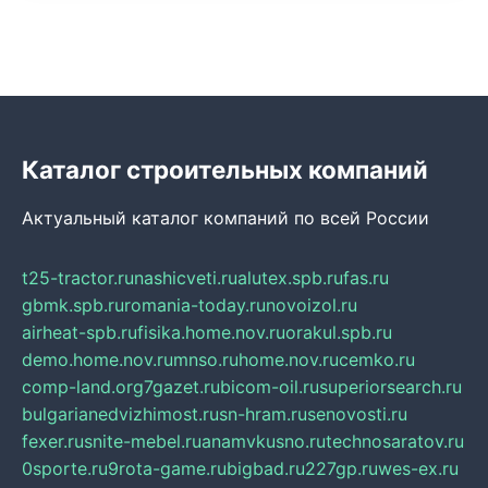
Каталог строительных компаний
Актуальный каталог компаний по всей России
t25-tractor.ru
nashicveti.ru
alutex.spb.ru
fas.ru
gbmk.spb.ru
romania-today.ru
novoizol.ru
airheat-spb.ru
fisika.home.nov.ru
orakul.spb.ru
demo.home.nov.ru
mnso.ru
home.nov.ru
cemko.ru
comp-land.org
7gazet.ru
bicom-oil.ru
superiorsearch.ru
bulgarianedvizhimost.ru
sn-hram.ru
senovosti.ru
fexer.ru
snite-mebel.ru
anamvkusno.ru
technosaratov.ru
0sporte.ru
9rota-game.ru
bigbad.ru
227gp.ru
wes-ex.ru