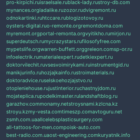
pro-kirpichi.ru
israelsale.ru
black-lady.ru
stroy-db.com
mynances.org
ladalike.ru
zozor.ru
dvigremont.ru
odnokartinki.ru
htccare.ru
blogizotovoy.ru
oysters-digital.ru
o-remonte.org
remontdoma.com
myremont.org
portal-remonta.org
vyitikho.ru
mirjon.ru
superdeutsch.ru
mycrazystars.ru
filosofyfree.com
mypetslife.org
warren-buffett.org
greleon.com
sp-or.ru
infoelectrik.ru
materialexpert.ru
detkiexpert.ru
doktorvilechit.ru
vsesvoimirykami.ru
instrumentgid.ru
manikjurinfo.ru
hozjajkainfo.ru
stroimaterials.ru
doktoradvice.ru
selskoehozjajstvo.ru
otopleniehouse.ru
justinterior.ru
chastnyjdom.ru
mojateplica.ru
podelkimaster.ru
landshaftblog.ru
garazhov.com
monamy.net
stroysnami.kz
lcna.kz
stroyu.kz
my-vesta.com
timeszp.com
avtoguru.net
zsmh.com.ua
allcelebsplasticsurgery.com
all-tattoos-for-men.com
poisk-auto.com
best-radio.com.ua
ost-engineering.com
kuryatnik.info