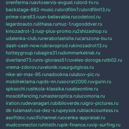
orenferma.ru
avtoservis-avgust.ru
lord-tv.ru
backstage-682-music.ru
lordfilm7.ru
lordfilm13.ru
prime-cars63.ru
un-believable.ru
codetool.ru
legardoauto.ru
lithasa.ru
muz-1.ru
gooddver.ru
kinozadrot-3.ru
qr-plus-promo.ru
2shizashop.ru
udalenka-club.ru
nerabotaetsite.ru
carszona-bu.ru
dash-cash-now.ru
bravoprod.ru
kinozadrot13.ru
hotteygroup.ru
bagira31.ru
dommarketnsk.ru
dveriland73.ru
nis-glonass51.ru
veles-doroga.ru
tb02.ru
vrema-zdorov.ru
velonik.ru
surgutgloss.ru
nike-air-max-95.ru
nadookna.ru
lubov-pic.ru
mobilreklama.ru
pds-nn.ru
socrat2000.ru
vgurin.ru
spksochi.ru
shkola-klassika.ru
sabeonline.ru
mosoblfencing.ru
masteroptica.ru
lucomoria.ru
iration.ru
devanagari.ru
biblioverde.ru
igro-pictures.ru
dk-tulamash.ru
s-dez-s.ru
peysok.ru
blackcountess.ru
asoftdoc.ru
scifichannel.ru
ocenka-appraisal.ru
mudconnector.ru
hitstih.ru
pik-finance.ru
vip-surfing.ru