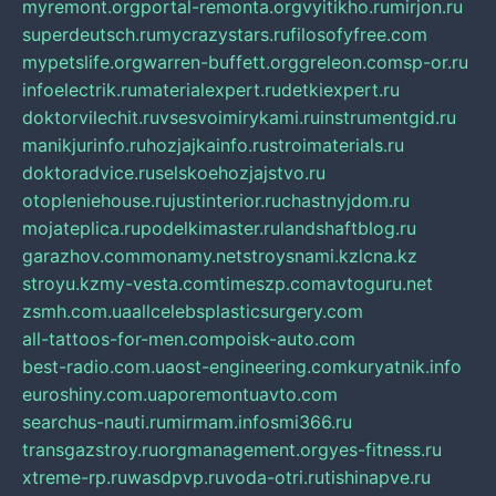
myremont.org
portal-remonta.org
vyitikho.ru
mirjon.ru
superdeutsch.ru
mycrazystars.ru
filosofyfree.com
mypetslife.org
warren-buffett.org
greleon.com
sp-or.ru
infoelectrik.ru
materialexpert.ru
detkiexpert.ru
doktorvilechit.ru
vsesvoimirykami.ru
instrumentgid.ru
manikjurinfo.ru
hozjajkainfo.ru
stroimaterials.ru
doktoradvice.ru
selskoehozjajstvo.ru
otopleniehouse.ru
justinterior.ru
chastnyjdom.ru
mojateplica.ru
podelkimaster.ru
landshaftblog.ru
garazhov.com
monamy.net
stroysnami.kz
lcna.kz
stroyu.kz
my-vesta.com
timeszp.com
avtoguru.net
zsmh.com.ua
allcelebsplasticsurgery.com
all-tattoos-for-men.com
poisk-auto.com
best-radio.com.ua
ost-engineering.com
kuryatnik.info
euroshiny.com.ua
poremontuavto.com
searchus-nauti.ru
mirmam.info
smi366.ru
transgazstroy.ru
orgmanagement.org
yes-fitness.ru
xtreme-rp.ru
wasdpvp.ru
voda-otri.ru
tishinapve.ru