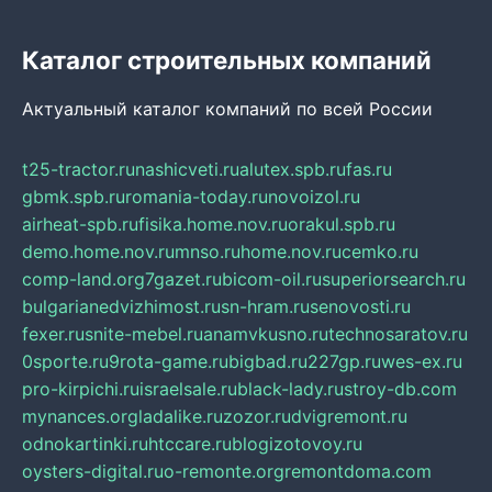
Каталог строительных компаний
Актуальный каталог компаний по всей России
t25-tractor.ru
nashicveti.ru
alutex.spb.ru
fas.ru
gbmk.spb.ru
romania-today.ru
novoizol.ru
airheat-spb.ru
fisika.home.nov.ru
orakul.spb.ru
demo.home.nov.ru
mnso.ru
home.nov.ru
cemko.ru
comp-land.org
7gazet.ru
bicom-oil.ru
superiorsearch.ru
bulgarianedvizhimost.ru
sn-hram.ru
senovosti.ru
fexer.ru
snite-mebel.ru
anamvkusno.ru
technosaratov.ru
0sporte.ru
9rota-game.ru
bigbad.ru
227gp.ru
wes-ex.ru
pro-kirpichi.ru
israelsale.ru
black-lady.ru
stroy-db.com
mynances.org
ladalike.ru
zozor.ru
dvigremont.ru
odnokartinki.ru
htccare.ru
blogizotovoy.ru
oysters-digital.ru
o-remonte.org
remontdoma.com