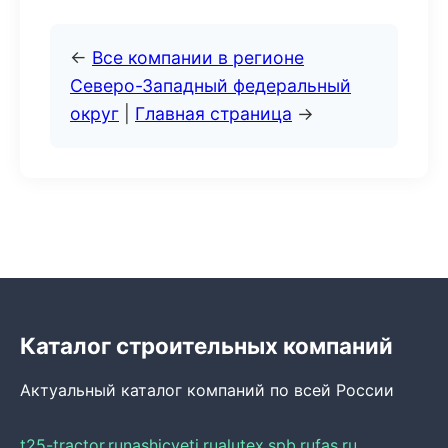
←
Все компании в регионе
Северо-Западный федеральный
округ
|
Главная страница
→
Каталог строительных компаний
Актуальный каталог компаний по всей России
t25-tractor.ru
nashicveti.ru
alutex.spb.ru
fas.ru