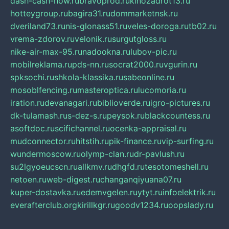
dash-cash-now.ru
bravoprod.ru
kinozadrot13.ru
hotteygroup.ru
bagira31.ru
dommarketnsk.ru
dveriland73.ru
nis-glonass51.ru
veles-doroga.ru
tb02.ru
vrema-zdorov.ru
velonik.ru
surgutgloss.ru
nike-air-max-95.ru
nadookna.ru
lubov-pic.ru
mobilreklama.ru
pds-nn.ru
socrat2000.ru
vgurin.ru
spksochi.ru
shkola-klassika.ru
sabeonline.ru
mosoblfencing.ru
masteroptica.ru
lucomoria.ru
iration.ru
devanagari.ru
biblioverde.ru
igro-pictures.ru
dk-tulamash.ru
s-dez-s.ru
peysok.ru
blackcountess.ru
asoftdoc.ru
scifichannel.ru
ocenka-appraisal.ru
mudconnector.ru
hitstih.ru
pik-finance.ru
vip-surfing.ru
wundermoscow.ru
olymp-clan.ru
dr-pavlush.ru
su2lgyoeucscn.ru
allkmv.ru
dhgfd.ru
tesotomeshell.ru
netoen.ru
web-digest.ru
changanqiyuana07.ru
kuper-dostavka.ru
edemvgelen.ru
ytyt.ru
infoelektrik.ru
everafterclub.org
kirillkgr.ru
goodv1234.ru
oopslady.ru