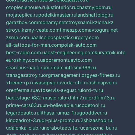
otopleniehouse.ru
justinterior.ru
chastnyjdom.ru
mojateplica.ru
podelkimaster.ru
landshaftblog.ru
garazhov.com
monamy.net
stroysnami.kz
lcna.kz
stroyu.kz
my-vesta.com
timeszp.com
avtoguru.net
zsmh.com.ua
allcelebsplasticsurgery.com
all-tattoos-for-men.com
poisk-auto.com
best-radio.com.ua
ost-engineering.com
kuryatnik.info
euroshiny.com.ua
poremontuavto.com
searchus-nauti.ru
mirmam.info
smi366.ru
transgazstroy.ru
orgmanagement.org
yes-fitness.ru
xtreme-rp.ru
wasdpvp.ru
voda-otri.ru
tishinapve.ru
orenferma.ru
avtoservis-avgust.ru
lord-tv.ru
backstage-682-music.ru
lordfilm7.ru
lordfilm13.ru
prime-cars63.ru
un-believable.ru
codetool.ru
legardoauto.ru
lithasa.ru
muz-1.ru
gooddver.ru
kinozadrot-3.ru
qr-plus-promo.ru
2shizashop.ru
udalenka-club.ru
nerabotaetsite.ru
carszona-bu.ru