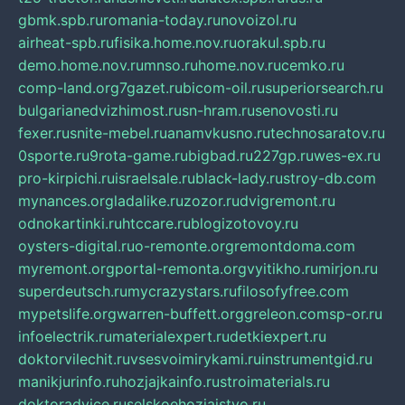
gbmk.spb.ru
romania-today.ru
novoizol.ru
airheat-spb.ru
fisika.home.nov.ru
orakul.spb.ru
demo.home.nov.ru
mnso.ru
home.nov.ru
cemko.ru
comp-land.org
7gazet.ru
bicom-oil.ru
superiorsearch.ru
bulgarianedvizhimost.ru
sn-hram.ru
senovosti.ru
fexer.ru
snite-mebel.ru
anamvkusno.ru
technosaratov.ru
0sporte.ru
9rota-game.ru
bigbad.ru
227gp.ru
wes-ex.ru
pro-kirpichi.ru
israelsale.ru
black-lady.ru
stroy-db.com
mynances.org
ladalike.ru
zozor.ru
dvigremont.ru
odnokartinki.ru
htccare.ru
blogizotovoy.ru
oysters-digital.ru
o-remonte.org
remontdoma.com
myremont.org
portal-remonta.org
vyitikho.ru
mirjon.ru
superdeutsch.ru
mycrazystars.ru
filosofyfree.com
mypetslife.org
warren-buffett.org
greleon.com
sp-or.ru
infoelectrik.ru
materialexpert.ru
detkiexpert.ru
doktorvilechit.ru
vsesvoimirykami.ru
instrumentgid.ru
manikjurinfo.ru
hozjajkainfo.ru
stroimaterials.ru
doktoradvice.ru
selskoehozjajstvo.ru