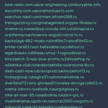
best-radio.com.ua
ost-engineering.com
kuryatnik.info
euroshiny.com.ua
poremontuavto.com
searchus-nauti.ru
mirmam.info
smi366.ru
transgazstroy.ru
orgmanagement.org
yes-fitness.ru
xtreme-rp.ru
wasdpvp.ru
voda-otri.ru
tishinapve.ru
orenferma.ru
avtoservis-avgust.ru
lord-tv.ru
backstage-682-music.ru
lordfilm7.ru
lordfilm13.ru
prime-cars63.ru
un-believable.ru
codetool.ru
legardoauto.ru
lithasa.ru
muz-1.ru
gooddver.ru
kinozadrot-3.ru
qr-plus-promo.ru
2shizashop.ru
udalenka-club.ru
nerabotaetsite.ru
carszona-bu.ru
dash-cash-now.ru
bravoprod.ru
kinozadrot13.ru
hotteygroup.ru
bagira31.ru
dommarketnsk.ru
dveriland73.ru
nis-glonass51.ru
veles-doroga.ru
tb02.ru
vrema-zdorov.ru
velonik.ru
surgutgloss.ru
nike-air-max-95.ru
nadookna.ru
lubov-pic.ru
mobilreklama.ru
pds-nn.ru
socrat2000.ru
vgurin.ru
spksochi.ru
shkola-klassika.ru
sabeonline.ru