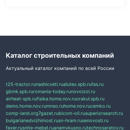
Каталог строительных компаний
Актуальный каталог компаний по всей России
t25-tractor.ru
nashicveti.ru
alutex.spb.ru
fas.ru
gbmk.spb.ru
romania-today.ru
novoizol.ru
airheat-spb.ru
fisika.home.nov.ru
orakul.spb.ru
demo.home.nov.ru
mnso.ru
home.nov.ru
cemko.ru
comp-land.org
7gazet.ru
bicom-oil.ru
superiorsearch.ru
bulgarianedvizhimost.ru
sn-hram.ru
senovosti.ru
fexer.ru
snite-mebel.ru
anamvkusno.ru
technosaratov.ru