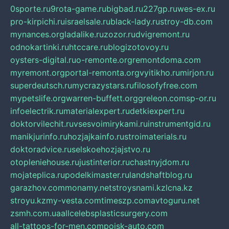
0sporte.ru
9rota-game.ru
bigbad.ru
227gp.ru
wes-ex.ru
pro-kirpichi.ru
israelsale.ru
black-lady.ru
stroy-db.com
mynances.org
ladalike.ru
zozor.ru
dvigremont.ru
odnokartinki.ru
htccare.ru
blogizotovoy.ru
oysters-digital.ru
o-remonte.org
remontdoma.com
myremont.org
portal-remonta.org
vyitikho.ru
mirjon.ru
superdeutsch.ru
mycrazystars.ru
filosofyfree.com
mypetslife.org
warren-buffett.org
greleon.com
sp-or.ru
infoelectrik.ru
materialexpert.ru
detkiexpert.ru
doktorvilechit.ru
vsesvoimirykami.ru
instrumentgid.ru
manikjurinfo.ru
hozjajkainfo.ru
stroimaterials.ru
doktoradvice.ru
selskoehozjajstvo.ru
otopleniehouse.ru
justinterior.ru
chastnyjdom.ru
mojateplica.ru
podelkimaster.ru
landshaftblog.ru
garazhov.com
monamy.net
stroysnami.kz
lcna.kz
stroyu.kz
my-vesta.com
timeszp.com
avtoguru.net
zsmh.com.ua
allcelebsplasticsurgery.com
all-tattoos-for-men.com
poisk-auto.com