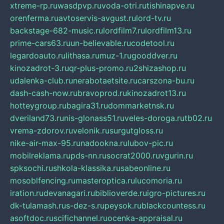
xtreme-rp.ru
wasdpvp.ru
voda-otri.ru
tishinapve.ru
orenferma.ru
avtoservis-avgust.ru
lord-tv.ru
backstage-682-music.ru
lordfilm7.ru
lordfilm13.ru
prime-cars63.ru
un-believable.ru
codetool.ru
legardoauto.ru
lithasa.ru
muz-1.ru
gooddver.ru
kinozadrot-3.ru
qr-plus-promo.ru
2shizashop.ru
udalenka-club.ru
nerabotaetsite.ru
carszona-bu.ru
dash-cash-now.ru
bravoprod.ru
kinozadrot13.ru
hotteygroup.ru
bagira31.ru
dommarketnsk.ru
dveriland73.ru
nis-glonass51.ru
veles-doroga.ru
tb02.ru
vrema-zdorov.ru
velonik.ru
surgutgloss.ru
nike-air-max-95.ru
nadookna.ru
lubov-pic.ru
mobilreklama.ru
pds-nn.ru
socrat2000.ru
vgurin.ru
spksochi.ru
shkola-klassika.ru
sabeonline.ru
mosoblfencing.ru
masteroptica.ru
lucomoria.ru
iration.ru
devanagari.ru
biblioverde.ru
igro-pictures.ru
dk-tulamash.ru
s-dez-s.ru
peysok.ru
blackcountess.ru
asoftdoc.ru
scifichannel.ru
ocenka-appraisal.ru