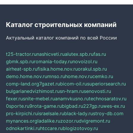
Каталог строительных компаний
Актуальный каталог компаний по всей России
t25-tractor.ru
nashicveti.ru
alutex.spb.ru
fas.ru
gbmk.spb.ru
romania-today.ru
novoizol.ru
airheat-spb.ru
fisika.home.nov.ru
orakul.spb.ru
demo.home.nov.ru
mnso.ru
home.nov.ru
cemko.ru
comp-land.org
7gazet.ru
bicom-oil.ru
superiorsearch.ru
bulgarianedvizhimost.ru
sn-hram.ru
senovosti.ru
fexer.ru
snite-mebel.ru
anamvkusno.ru
technosaratov.ru
0sporte.ru
9rota-game.ru
bigbad.ru
227gp.ru
wes-ex.ru
pro-kirpichi.ru
israelsale.ru
black-lady.ru
stroy-db.com
mynances.org
ladalike.ru
zozor.ru
dvigremont.ru
odnokartinki.ru
htccare.ru
blogizotovoy.ru