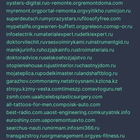
oysters-digital.ru
o-remonte.org
remontdoma.com
myremont.org
portal-remonta.org
vyitikho.ru
mirjon.ru
superdeutsch.ru
mycrazystars.ru
filosofyfree.com
mypetslife.org
warren-buffett.org
greleon.com
sp-or.ru
infoelectrik.ru
materialexpert.ru
detkiexpert.ru
doktorvilechit.ru
vsesvoimirykami.ru
instrumentgid.ru
manikjurinfo.ru
hozjajkainfo.ru
stroimaterials.ru
doktoradvice.ru
selskoehozjajstvo.ru
otopleniehouse.ru
justinterior.ru
chastnyjdom.ru
mojateplica.ru
podelkimaster.ru
landshaftblog.ru
garazhov.com
monamy.net
stroysnami.kz
lcna.kz
stroyu.kz
my-vesta.com
timeszp.com
avtoguru.net
zsmh.com.ua
allcelebsplasticsurgery.com
all-tattoos-for-men.com
poisk-auto.com
best-radio.com.ua
ost-engineering.com
kuryatnik.info
euroshiny.com.ua
poremontuavto.com
searchus-nauti.ru
mirmam.info
smi366.ru
transgazstroy.ru
orgmanagement.org
yes-fitness.ru