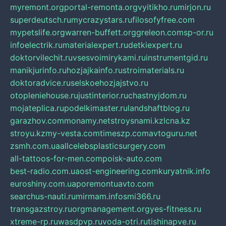
myremont.org
portal-remonta.org
vyitikho.ru
mirjon.ru
superdeutsch.ru
mycrazystars.ru
filosofyfree.com
mypetslife.org
warren-buffett.org
greleon.com
sp-or.ru
infoelectrik.ru
materialexpert.ru
detkiexpert.ru
doktorvilechit.ru
vsesvoimirykami.ru
instrumentgid.ru
manikjurinfo.ru
hozjajkainfo.ru
stroimaterials.ru
doktoradvice.ru
selskoehozjajstvo.ru
otopleniehouse.ru
justinterior.ru
chastnyjdom.ru
mojateplica.ru
podelkimaster.ru
landshaftblog.ru
garazhov.com
monamy.net
stroysnami.kz
lcna.kz
stroyu.kz
my-vesta.com
timeszp.com
avtoguru.net
zsmh.com.ua
allcelebsplasticsurgery.com
all-tattoos-for-men.com
poisk-auto.com
best-radio.com.ua
ost-engineering.com
kuryatnik.info
euroshiny.com.ua
poremontuavto.com
searchus-nauti.ru
mirmam.info
smi366.ru
transgazstroy.ru
orgmanagement.org
yes-fitness.ru
xtreme-rp.ru
wasdpvp.ru
voda-otri.ru
tishinapve.ru