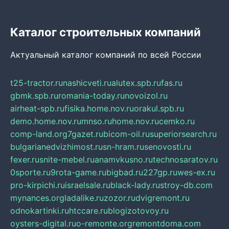
Каталог строительных компаний
Актуальный каталог компаний по всей России
t25-tractor.ru
nashicveti.ru
alutex.spb.ru
fas.ru
gbmk.spb.ru
romania-today.ru
novoizol.ru
airheat-spb.ru
fisika.home.nov.ru
orakul.spb.ru
demo.home.nov.ru
mnso.ru
home.nov.ru
cemko.ru
comp-land.org
7gazet.ru
bicom-oil.ru
superiorsearch.ru
bulgarianedvizhimost.ru
sn-hram.ru
senovosti.ru
fexer.ru
snite-mebel.ru
anamvkusno.ru
technosaratov.ru
0sporte.ru
9rota-game.ru
bigbad.ru
227gp.ru
wes-ex.ru
pro-kirpichi.ru
israelsale.ru
black-lady.ru
stroy-db.com
mynances.org
ladalike.ru
zozor.ru
dvigremont.ru
odnokartinki.ru
htccare.ru
blogizotovoy.ru
oysters-digital.ru
o-remonte.org
remontdoma.com