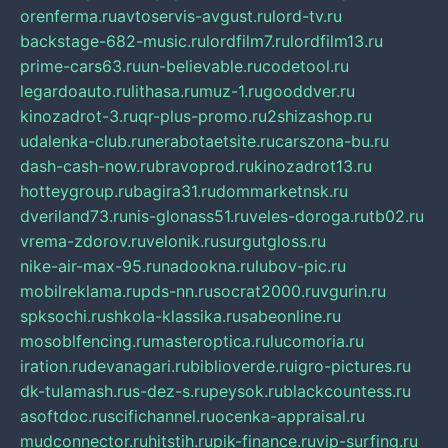
orenferma.ru
avtoservis-avgust.ru
lord-tv.ru
backstage-682-music.ru
lordfilm7.ru
lordfilm13.ru
prime-cars63.ru
un-believable.ru
codetool.ru
legardoauto.ru
lithasa.ru
muz-1.ru
gooddver.ru
kinozadrot-3.ru
qr-plus-promo.ru
2shizashop.ru
udalenka-club.ru
nerabotaetsite.ru
carszona-bu.ru
dash-cash-now.ru
bravoprod.ru
kinozadrot13.ru
hotteygroup.ru
bagira31.ru
dommarketnsk.ru
dveriland73.ru
nis-glonass51.ru
veles-doroga.ru
tb02.ru
vrema-zdorov.ru
velonik.ru
surgutgloss.ru
nike-air-max-95.ru
nadookna.ru
lubov-pic.ru
mobilreklama.ru
pds-nn.ru
socrat2000.ru
vgurin.ru
spksochi.ru
shkola-klassika.ru
sabeonline.ru
mosoblfencing.ru
masteroptica.ru
lucomoria.ru
iration.ru
devanagari.ru
biblioverde.ru
igro-pictures.ru
dk-tulamash.ru
s-dez-s.ru
peysok.ru
blackcountess.ru
asoftdoc.ru
scifichannel.ru
ocenka-appraisal.ru
mudconnector.ru
hitstih.ru
pik-finance.ru
vip-surfing.ru