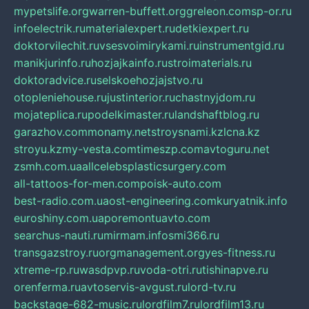
mypetslife.org
warren-buffett.org
greleon.com
sp-or.ru
infoelectrik.ru
materialexpert.ru
detkiexpert.ru
doktorvilechit.ru
vsesvoimirykami.ru
instrumentgid.ru
manikjurinfo.ru
hozjajkainfo.ru
stroimaterials.ru
doktoradvice.ru
selskoehozjajstvo.ru
otopleniehouse.ru
justinterior.ru
chastnyjdom.ru
mojateplica.ru
podelkimaster.ru
landshaftblog.ru
garazhov.com
monamy.net
stroysnami.kz
lcna.kz
stroyu.kz
my-vesta.com
timeszp.com
avtoguru.net
zsmh.com.ua
allcelebsplasticsurgery.com
all-tattoos-for-men.com
poisk-auto.com
best-radio.com.ua
ost-engineering.com
kuryatnik.info
euroshiny.com.ua
poremontuavto.com
searchus-nauti.ru
mirmam.info
smi366.ru
transgazstroy.ru
orgmanagement.org
yes-fitness.ru
xtreme-rp.ru
wasdpvp.ru
voda-otri.ru
tishinapve.ru
orenferma.ru
avtoservis-avgust.ru
lord-tv.ru
backstage-682-music.ru
lordfilm7.ru
lordfilm13.ru