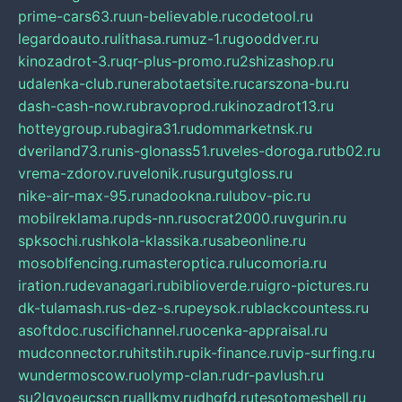
prime-cars63.ru
un-believable.ru
codetool.ru
legardoauto.ru
lithasa.ru
muz-1.ru
gooddver.ru
kinozadrot-3.ru
qr-plus-promo.ru
2shizashop.ru
udalenka-club.ru
nerabotaetsite.ru
carszona-bu.ru
dash-cash-now.ru
bravoprod.ru
kinozadrot13.ru
hotteygroup.ru
bagira31.ru
dommarketnsk.ru
dveriland73.ru
nis-glonass51.ru
veles-doroga.ru
tb02.ru
vrema-zdorov.ru
velonik.ru
surgutgloss.ru
nike-air-max-95.ru
nadookna.ru
lubov-pic.ru
mobilreklama.ru
pds-nn.ru
socrat2000.ru
vgurin.ru
spksochi.ru
shkola-klassika.ru
sabeonline.ru
mosoblfencing.ru
masteroptica.ru
lucomoria.ru
iration.ru
devanagari.ru
biblioverde.ru
igro-pictures.ru
dk-tulamash.ru
s-dez-s.ru
peysok.ru
blackcountess.ru
asoftdoc.ru
scifichannel.ru
ocenka-appraisal.ru
mudconnector.ru
hitstih.ru
pik-finance.ru
vip-surfing.ru
wundermoscow.ru
olymp-clan.ru
dr-pavlush.ru
su2lgyoeucscn.ru
allkmv.ru
dhgfd.ru
tesotomeshell.ru