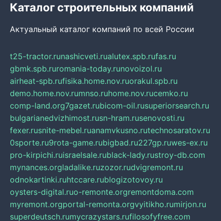
Каталог строительных компаний
Актуальный каталог компаний по всей России
t25-tractor.ru
nashicveti.ru
alutex.spb.ru
fas.ru
gbmk.spb.ru
romania-today.ru
novoizol.ru
airheat-spb.ru
fisika.home.nov.ru
orakul.spb.ru
demo.home.nov.ru
mnso.ru
home.nov.ru
cemko.ru
comp-land.org
7gazet.ru
bicom-oil.ru
superiorsearch.ru
bulgarianedvizhimost.ru
sn-hram.ru
senovosti.ru
fexer.ru
snite-mebel.ru
anamvkusno.ru
technosaratov.ru
0sporte.ru
9rota-game.ru
bigbad.ru
227gp.ru
wes-ex.ru
pro-kirpichi.ru
israelsale.ru
black-lady.ru
stroy-db.com
mynances.org
ladalike.ru
zozor.ru
dvigremont.ru
odnokartinki.ru
htccare.ru
blogizotovoy.ru
oysters-digital.ru
o-remonte.org
remontdoma.com
myremont.org
portal-remonta.org
vyitikho.ru
mirjon.ru
superdeutsch.ru
mycrazystars.ru
filosofyfree.com