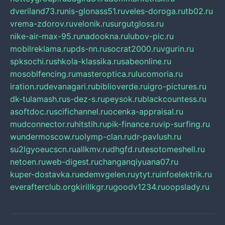
dveriland73.ru
nis-glonass51.ru
veles-doroga.ru
tb02.ru
vrema-zdorov.ru
velonik.ru
surgutgloss.ru
nike-air-max-95.ru
nadookna.ru
lubov-pic.ru
mobilreklama.ru
pds-nn.ru
socrat2000.ru
vgurin.ru
spksochi.ru
shkola-klassika.ru
sabeonline.ru
mosoblfencing.ru
masteroptica.ru
lucomoria.ru
iration.ru
devanagari.ru
biblioverde.ru
igro-pictures.ru
dk-tulamash.ru
s-dez-s.ru
peysok.ru
blackcountess.ru
asoftdoc.ru
scifichannel.ru
ocenka-appraisal.ru
mudconnector.ru
hitstih.ru
pik-finance.ru
vip-surfing.ru
wundermoscow.ru
olymp-clan.ru
dr-pavlush.ru
su2lgyoeucscn.ru
allkmv.ru
dhgfd.ru
tesotomeshell.ru
netoen.ru
web-digest.ru
changanqiyuana07.ru
kuper-dostavka.ru
edemvgelen.ru
ytyt.ru
infoelektrik.ru
everafterclub.org
kirillkgr.ru
goodv1234.ru
oopslady.ru