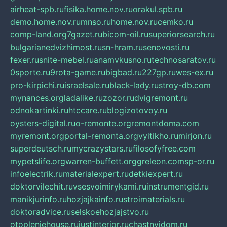
airheat-spb.ru
fisika.home.nov.ru
orakul.spb.ru
demo.home.nov.ru
mnso.ru
home.nov.ru
cemko.ru
comp-land.org
7gazet.ru
bicom-oil.ru
superiorsearch.ru
bulgarianedvizhimost.ru
sn-hram.ru
senovosti.ru
fexer.ru
snite-mebel.ru
anamvkusno.ru
technosaratov.ru
0sporte.ru
9rota-game.ru
bigbad.ru
227gp.ru
wes-ex.ru
pro-kirpichi.ru
israelsale.ru
black-lady.ru
stroy-db.com
mynances.org
ladalike.ru
zozor.ru
dvigremont.ru
odnokartinki.ru
htccare.ru
blogizotovoy.ru
oysters-digital.ru
o-remonte.org
remontdoma.com
myremont.org
portal-remonta.org
vyitikho.ru
mirjon.ru
superdeutsch.ru
mycrazystars.ru
filosofyfree.com
mypetslife.org
warren-buffett.org
greleon.com
sp-or.ru
infoelectrik.ru
materialexpert.ru
detkiexpert.ru
doktorvilechit.ru
vsesvoimirykami.ru
instrumentgid.ru
manikjurinfo.ru
hozjajkainfo.ru
stroimaterials.ru
doktoradvice.ru
selskoehozjajstvo.ru
otopleniehouse.ru
justinterior.ru
chastnyjdom.ru