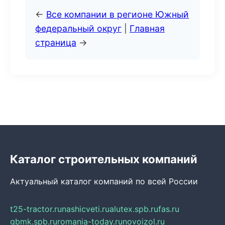
←
Все компании в регионе Южный
федеральный округ
|
Главная
страница
→
Каталог строительных компаний
Актуальный каталог компаний по всей России
t25-tractor.ru
nashicveti.ru
alutex.spb.ru
fas.ru
gbmk.spb.ru
romania-today.ru
novoizol.ru