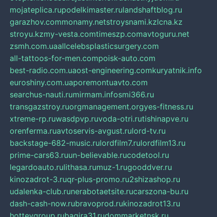
mojateplica.ru
podelkimaster.ru
landshaftblog.ru
garazhov.com
monamy.net
stroysnami.kz
lcna.kz
stroyu.kz
my-vesta.com
timeszp.com
avtoguru.net
zsmh.com.ua
allcelebsplasticsurgery.com
all-tattoos-for-men.com
poisk-auto.com
best-radio.com.ua
ost-engineering.com
kuryatnik.info
euroshiny.com.ua
poremontuavto.com
searchus-nauti.ru
mirmam.info
smi366.ru
transgazstroy.ru
orgmanagement.org
yes-fitness.ru
xtreme-rp.ru
wasdpvp.ru
voda-otri.ru
tishinapve.ru
orenferma.ru
avtoservis-avgust.ru
lord-tv.ru
backstage-682-music.ru
lordfilm7.ru
lordfilm13.ru
prime-cars63.ru
un-believable.ru
codetool.ru
legardoauto.ru
lithasa.ru
muz-1.ru
gooddver.ru
kinozadrot-3.ru
qr-plus-promo.ru
2shizashop.ru
udalenka-club.ru
nerabotaetsite.ru
carszona-bu.ru
dash-cash-now.ru
bravoprod.ru
kinozadrot13.ru
hotteygroup.ru
bagira31.ru
dommarketnsk.ru