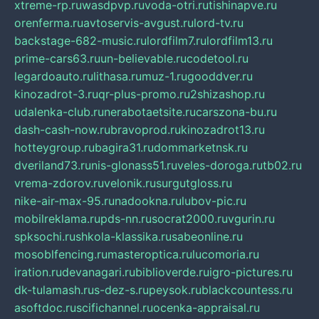
xtreme-rp.ru
wasdpvp.ru
voda-otri.ru
tishinapve.ru
orenferma.ru
avtoservis-avgust.ru
lord-tv.ru
backstage-682-music.ru
lordfilm7.ru
lordfilm13.ru
prime-cars63.ru
un-believable.ru
codetool.ru
legardoauto.ru
lithasa.ru
muz-1.ru
gooddver.ru
kinozadrot-3.ru
qr-plus-promo.ru
2shizashop.ru
udalenka-club.ru
nerabotaetsite.ru
carszona-bu.ru
dash-cash-now.ru
bravoprod.ru
kinozadrot13.ru
hotteygroup.ru
bagira31.ru
dommarketnsk.ru
dveriland73.ru
nis-glonass51.ru
veles-doroga.ru
tb02.ru
vrema-zdorov.ru
velonik.ru
surgutgloss.ru
nike-air-max-95.ru
nadookna.ru
lubov-pic.ru
mobilreklama.ru
pds-nn.ru
socrat2000.ru
vgurin.ru
spksochi.ru
shkola-klassika.ru
sabeonline.ru
mosoblfencing.ru
masteroptica.ru
lucomoria.ru
iration.ru
devanagari.ru
biblioverde.ru
igro-pictures.ru
dk-tulamash.ru
s-dez-s.ru
peysok.ru
blackcountess.ru
asoftdoc.ru
scifichannel.ru
ocenka-appraisal.ru