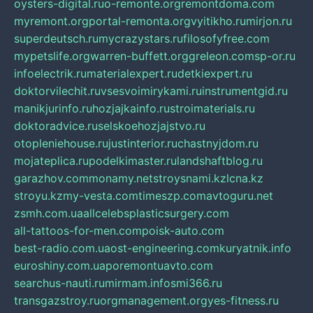
oysters-digital.ru
o-remonte.org
remontdoma.com
myremont.org
portal-remonta.org
vyitikho.ru
mirjon.ru
superdeutsch.ru
mycrazystars.ru
filosofyfree.com
mypetslife.org
warren-buffett.org
greleon.com
sp-or.ru
infoelectrik.ru
materialexpert.ru
detkiexpert.ru
doktorvilechit.ru
vsesvoimirykami.ru
instrumentgid.ru
manikjurinfo.ru
hozjajkainfo.ru
stroimaterials.ru
doktoradvice.ru
selskoehozjajstvo.ru
otopleniehouse.ru
justinterior.ru
chastnyjdom.ru
mojateplica.ru
podelkimaster.ru
landshaftblog.ru
garazhov.com
monamy.net
stroysnami.kz
lcna.kz
stroyu.kz
my-vesta.com
timeszp.com
avtoguru.net
zsmh.com.ua
allcelebsplasticsurgery.com
all-tattoos-for-men.com
poisk-auto.com
best-radio.com.ua
ost-engineering.com
kuryatnik.info
euroshiny.com.ua
poremontuavto.com
searchus-nauti.ru
mirmam.info
smi366.ru
transgazstroy.ru
orgmanagement.org
yes-fitness.ru