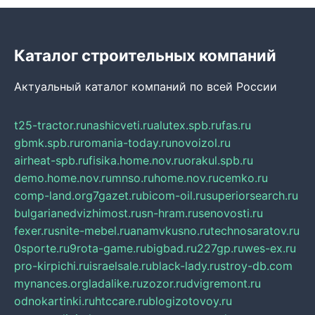
Каталог строительных компаний
Актуальный каталог компаний по всей России
t25-tractor.ru
nashicveti.ru
alutex.spb.ru
fas.ru
gbmk.spb.ru
romania-today.ru
novoizol.ru
airheat-spb.ru
fisika.home.nov.ru
orakul.spb.ru
demo.home.nov.ru
mnso.ru
home.nov.ru
cemko.ru
comp-land.org
7gazet.ru
bicom-oil.ru
superiorsearch.ru
bulgarianedvizhimost.ru
sn-hram.ru
senovosti.ru
fexer.ru
snite-mebel.ru
anamvkusno.ru
technosaratov.ru
0sporte.ru
9rota-game.ru
bigbad.ru
227gp.ru
wes-ex.ru
pro-kirpichi.ru
israelsale.ru
black-lady.ru
stroy-db.com
mynances.org
ladalike.ru
zozor.ru
dvigremont.ru
odnokartinki.ru
htccare.ru
blogizotovoy.ru