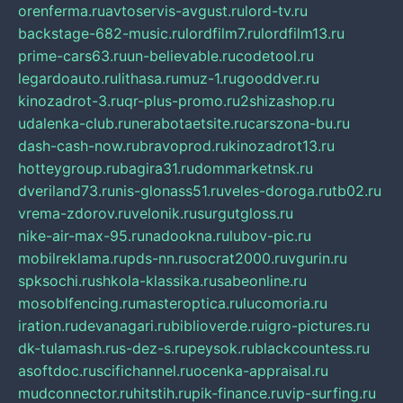
orenferma.ru
avtoservis-avgust.ru
lord-tv.ru
backstage-682-music.ru
lordfilm7.ru
lordfilm13.ru
prime-cars63.ru
un-believable.ru
codetool.ru
legardoauto.ru
lithasa.ru
muz-1.ru
gooddver.ru
kinozadrot-3.ru
qr-plus-promo.ru
2shizashop.ru
udalenka-club.ru
nerabotaetsite.ru
carszona-bu.ru
dash-cash-now.ru
bravoprod.ru
kinozadrot13.ru
hotteygroup.ru
bagira31.ru
dommarketnsk.ru
dveriland73.ru
nis-glonass51.ru
veles-doroga.ru
tb02.ru
vrema-zdorov.ru
velonik.ru
surgutgloss.ru
nike-air-max-95.ru
nadookna.ru
lubov-pic.ru
mobilreklama.ru
pds-nn.ru
socrat2000.ru
vgurin.ru
spksochi.ru
shkola-klassika.ru
sabeonline.ru
mosoblfencing.ru
masteroptica.ru
lucomoria.ru
iration.ru
devanagari.ru
biblioverde.ru
igro-pictures.ru
dk-tulamash.ru
s-dez-s.ru
peysok.ru
blackcountess.ru
asoftdoc.ru
scifichannel.ru
ocenka-appraisal.ru
mudconnector.ru
hitstih.ru
pik-finance.ru
vip-surfing.ru