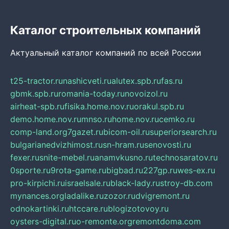
Каталог строительных компаний
Актуальный каталог компаний по всей России
t25-tractor.ru
nashicveti.ru
alutex.spb.ru
fas.ru
gbmk.spb.ru
romania-today.ru
novoizol.ru
airheat-spb.ru
fisika.home.nov.ru
orakul.spb.ru
demo.home.nov.ru
mnso.ru
home.nov.ru
cemko.ru
comp-land.org
7gazet.ru
bicom-oil.ru
superiorsearch.ru
bulgarianedvizhimost.ru
sn-hram.ru
senovosti.ru
fexer.ru
snite-mebel.ru
anamvkusno.ru
technosaratov.ru
0sporte.ru
9rota-game.ru
bigbad.ru
227gp.ru
wes-ex.ru
pro-kirpichi.ru
israelsale.ru
black-lady.ru
stroy-db.com
mynances.org
ladalike.ru
zozor.ru
dvigremont.ru
odnokartinki.ru
htccare.ru
blogizotovoy.ru
oysters-digital.ru
o-remonte.org
remontdoma.com