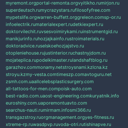
myremont.org
portal-remonta.org
vyitikho.ru
mirjon.ru
superdeutsch.ru
mycrazystars.ru
filosofyfree.com
mypetslife.org
warren-buffett.org
greleon.com
sp-or.ru
infoelectrik.ru
materialexpert.ru
detkiexpert.ru
doktorvilechit.ru
vsesvoimirykami.ru
instrumentgid.ru
manikjurinfo.ru
hozjajkainfo.ru
stroimaterials.ru
doktoradvice.ru
selskoehozjajstvo.ru
otopleniehouse.ru
justinterior.ru
chastnyjdom.ru
mojateplica.ru
podelkimaster.ru
landshaftblog.ru
garazhov.com
monamy.net
stroysnami.kz
lcna.kz
stroyu.kz
my-vesta.com
timeszp.com
avtoguru.net
zsmh.com.ua
allcelebsplasticsurgery.com
all-tattoos-for-men.com
poisk-auto.com
best-radio.com.ua
ost-engineering.com
kuryatnik.info
euroshiny.com.ua
poremontuavto.com
searchus-nauti.ru
mirmam.info
smi366.ru
transgazstroy.ru
orgmanagement.org
yes-fitness.ru
xtreme-rp.ru
wasdpvp.ru
voda-otri.ru
tishinapve.ru