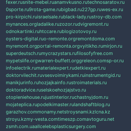
fexer.ru
snite-mebel.ru
anamvkusno.ru
technosaratov.ru
0sporte.ru
9rota-game.ru
bigbad.ru
227gp.ru
wes-ex.ru
pro-kirpichi.ru
israelsale.ru
black-lady.ru
stroy-db.com
mynances.org
ladalike.ru
zozor.ru
dvigremont.ru
odnokartinki.ru
htccare.ru
blogizotovoy.ru
oysters-digital.ru
o-remonte.org
remontdoma.com
myremont.org
portal-remonta.org
vyitikho.ru
mirjon.ru
superdeutsch.ru
mycrazystars.ru
filosofyfree.com
mypetslife.org
warren-buffett.org
greleon.com
sp-or.ru
infoelectrik.ru
materialexpert.ru
detkiexpert.ru
doktorvilechit.ru
vsesvoimirykami.ru
instrumentgid.ru
manikjurinfo.ru
hozjajkainfo.ru
stroimaterials.ru
doktoradvice.ru
selskoehozjajstvo.ru
otopleniehouse.ru
justinterior.ru
chastnyjdom.ru
mojateplica.ru
podelkimaster.ru
landshaftblog.ru
garazhov.com
monamy.net
stroysnami.kz
lcna.kz
stroyu.kz
my-vesta.com
timeszp.com
avtoguru.net
zsmh.com.ua
allcelebsplasticsurgery.com