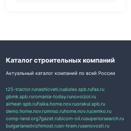
Каталог строительных компаний
Актуальный каталог компаний по всей России
t25-tractor.ru
nashicveti.ru
alutex.spb.ru
fas.ru
gbmk.spb.ru
romania-today.ru
novoizol.ru
airheat-spb.ru
fisika.home.nov.ru
orakul.spb.ru
demo.home.nov.ru
mnso.ru
home.nov.ru
cemko.ru
comp-land.org
7gazet.ru
bicom-oil.ru
superiorsearch.ru
bulgarianedvizhimost.ru
sn-hram.ru
senovosti.ru