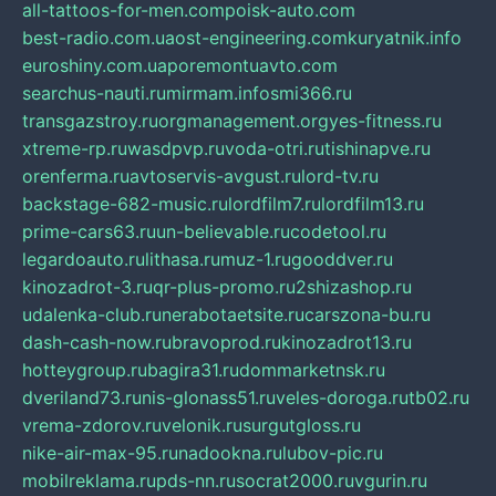
all-tattoos-for-men.com
poisk-auto.com
best-radio.com.ua
ost-engineering.com
kuryatnik.info
euroshiny.com.ua
poremontuavto.com
searchus-nauti.ru
mirmam.info
smi366.ru
transgazstroy.ru
orgmanagement.org
yes-fitness.ru
xtreme-rp.ru
wasdpvp.ru
voda-otri.ru
tishinapve.ru
orenferma.ru
avtoservis-avgust.ru
lord-tv.ru
backstage-682-music.ru
lordfilm7.ru
lordfilm13.ru
prime-cars63.ru
un-believable.ru
codetool.ru
legardoauto.ru
lithasa.ru
muz-1.ru
gooddver.ru
kinozadrot-3.ru
qr-plus-promo.ru
2shizashop.ru
udalenka-club.ru
nerabotaetsite.ru
carszona-bu.ru
dash-cash-now.ru
bravoprod.ru
kinozadrot13.ru
hotteygroup.ru
bagira31.ru
dommarketnsk.ru
dveriland73.ru
nis-glonass51.ru
veles-doroga.ru
tb02.ru
vrema-zdorov.ru
velonik.ru
surgutgloss.ru
nike-air-max-95.ru
nadookna.ru
lubov-pic.ru
mobilreklama.ru
pds-nn.ru
socrat2000.ru
vgurin.ru