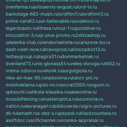
orenferma.ru
avtoservis-avgust.ru
lord-tv.ru
backstage-682-music.ru
lordfilm7.ru
lordfilm13.ru
prime-cars63.ru
un-believable.ru
codetool.ru
legardoauto.ru
lithasa.ru
muz-1.ru
gooddver.ru
kinozadrot-3.ru
qr-plus-promo.ru
2shizashop.ru
udalenka-club.ru
nerabotaetsite.ru
carszona-bu.ru
dash-cash-now.ru
bravoprod.ru
kinozadrot13.ru
hotteygroup.ru
bagira31.ru
dommarketnsk.ru
dveriland73.ru
nis-glonass51.ru
veles-doroga.ru
tb02.ru
vrema-zdorov.ru
velonik.ru
surgutgloss.ru
nike-air-max-95.ru
nadookna.ru
lubov-pic.ru
mobilreklama.ru
pds-nn.ru
socrat2000.ru
vgurin.ru
spksochi.ru
shkola-klassika.ru
sabeonline.ru
mosoblfencing.ru
masteroptica.ru
lucomoria.ru
iration.ru
devanagari.ru
biblioverde.ru
igro-pictures.ru
dk-tulamash.ru
s-dez-s.ru
peysok.ru
blackcountess.ru
asoftdoc.ru
scifichannel.ru
ocenka-appraisal.ru