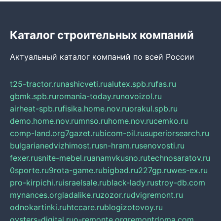
Каталог строительных компаний
Актуальный каталог компаний по всей России
t25-tractor.ru
nashicveti.ru
alutex.spb.ru
fas.ru
gbmk.spb.ru
romania-today.ru
novoizol.ru
airheat-spb.ru
fisika.home.nov.ru
orakul.spb.ru
demo.home.nov.ru
mnso.ru
home.nov.ru
cemko.ru
comp-land.org
7gazet.ru
bicom-oil.ru
superiorsearch.ru
bulgarianedvizhimost.ru
sn-hram.ru
senovosti.ru
fexer.ru
snite-mebel.ru
anamvkusno.ru
technosaratov.ru
0sporte.ru
9rota-game.ru
bigbad.ru
227gp.ru
wes-ex.ru
pro-kirpichi.ru
israelsale.ru
black-lady.ru
stroy-db.com
mynances.org
ladalike.ru
zozor.ru
dvigremont.ru
odnokartinki.ru
htccare.ru
blogizotovoy.ru
oysters-digital.ru
o-remonte.org
remontdoma.com