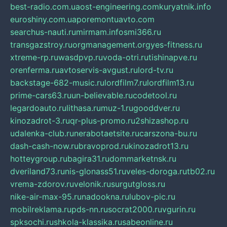
best-radio.com.ua
ost-engineering.com
kuryatnik.info
euroshiny.com.ua
poremontuavto.com
searchus-nauti.ru
mirmam.info
smi366.ru
transgazstroy.ru
orgmanagement.org
yes-fitness.ru
xtreme-rp.ru
wasdpvp.ru
voda-otri.ru
tishinapve.ru
orenferma.ru
avtoservis-avgust.ru
lord-tv.ru
backstage-682-music.ru
lordfilm7.ru
lordfilm13.ru
prime-cars63.ru
un-believable.ru
codetool.ru
legardoauto.ru
lithasa.ru
muz-1.ru
gooddver.ru
kinozadrot-3.ru
qr-plus-promo.ru
2shizashop.ru
udalenka-club.ru
nerabotaetsite.ru
carszona-bu.ru
dash-cash-now.ru
bravoprod.ru
kinozadrot13.ru
hotteygroup.ru
bagira31.ru
dommarketnsk.ru
dveriland73.ru
nis-glonass51.ru
veles-doroga.ru
tb02.ru
vrema-zdorov.ru
velonik.ru
surgutgloss.ru
nike-air-max-95.ru
nadookna.ru
lubov-pic.ru
mobilreklama.ru
pds-nn.ru
socrat2000.ru
vgurin.ru
spksochi.ru
shkola-klassika.ru
sabeonline.ru