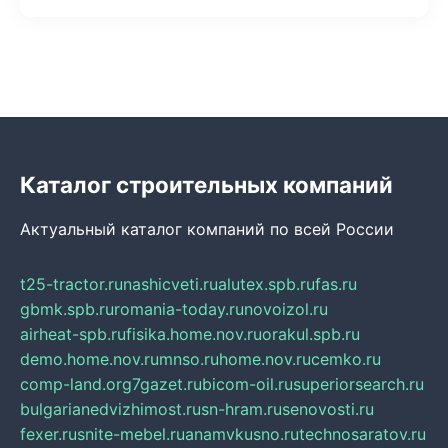
Каталог строительных компаний
Актуальный каталог компаний по всей России
t25-tractor.ru
nashicveti.ru
alutex.spb.ru
fas.ru
gbmk.spb.ru
romania-today.ru
novoizol.ru
airheat-spb.ru
fisika.home.nov.ru
orakul.spb.ru
demo.home.nov.ru
mnso.ru
home.nov.ru
cemko.ru
comp-land.org
7gazet.ru
bicom-oil.ru
superiorsearch.ru
bulgarianedvizhimost.ru
sn-hram.ru
senovosti.ru
fexer.ru
snite-mebel.ru
anamvkusno.ru
technosaratov.ru