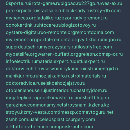
0sporte.ru
9rota-game.ru
bigbad.ru
227gp.ru
wes-ex.ru
pro-kirpichi.ru
israelsale.ru
black-lady.ru
stroy-db.com
mynances.org
ladalike.ru
zozor.ru
dvigremont.ru
odnokartinki.ru
htccare.ru
blogizotovoy.ru
oysters-digital.ru
o-remonte.org
remontdoma.com
myremont.org
portal-remonta.org
vyitikho.ru
mirjon.ru
superdeutsch.ru
mycrazystars.ru
filosofyfree.com
mypetslife.org
warren-buffett.org
greleon.com
sp-or.ru
infoelectrik.ru
materialexpert.ru
detkiexpert.ru
doktorvilechit.ru
vsesvoimirykami.ru
instrumentgid.ru
manikjurinfo.ru
hozjajkainfo.ru
stroimaterials.ru
doktoradvice.ru
selskoehozjajstvo.ru
otopleniehouse.ru
justinterior.ru
chastnyjdom.ru
mojateplica.ru
podelkimaster.ru
landshaftblog.ru
garazhov.com
monamy.net
stroysnami.kz
lcna.kz
stroyu.kz
my-vesta.com
timeszp.com
avtoguru.net
zsmh.com.ua
allcelebsplasticsurgery.com
all-tattoos-for-men.com
poisk-auto.com