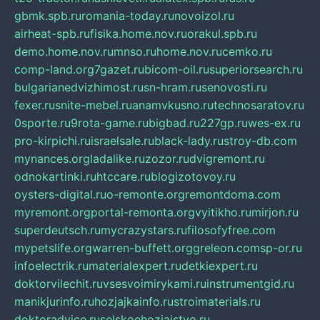
gbmk.spb.ru
romania-today.ru
novoizol.ru
airheat-spb.ru
fisika.home.nov.ru
orakul.spb.ru
demo.home.nov.ru
mnso.ru
home.nov.ru
cemko.ru
comp-land.org
7gazet.ru
bicom-oil.ru
superiorsearch.ru
bulgarianedvizhimost.ru
sn-hram.ru
senovosti.ru
fexer.ru
snite-mebel.ru
anamvkusno.ru
technosaratov.ru
0sporte.ru
9rota-game.ru
bigbad.ru
227gp.ru
wes-ex.ru
pro-kirpichi.ru
israelsale.ru
black-lady.ru
stroy-db.com
mynances.org
ladalike.ru
zozor.ru
dvigremont.ru
odnokartinki.ru
htccare.ru
blogizotovoy.ru
oysters-digital.ru
o-remonte.org
remontdoma.com
myremont.org
portal-remonta.org
vyitikho.ru
mirjon.ru
superdeutsch.ru
mycrazystars.ru
filosofyfree.com
mypetslife.org
warren-buffett.org
greleon.com
sp-or.ru
infoelectrik.ru
materialexpert.ru
detkiexpert.ru
doktorvilechit.ru
vsesvoimirykami.ru
instrumentgid.ru
manikjurinfo.ru
hozjajkainfo.ru
stroimaterials.ru
doktoradvice.ru
selskoehozjajstvo.ru