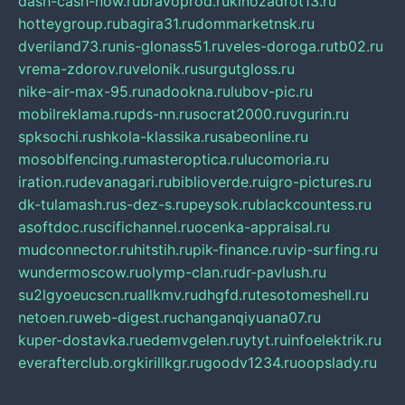
dash-cash-now.ru
bravoprod.ru
kinozadrot13.ru
hotteygroup.ru
bagira31.ru
dommarketnsk.ru
dveriland73.ru
nis-glonass51.ru
veles-doroga.ru
tb02.ru
vrema-zdorov.ru
velonik.ru
surgutgloss.ru
nike-air-max-95.ru
nadookna.ru
lubov-pic.ru
mobilreklama.ru
pds-nn.ru
socrat2000.ru
vgurin.ru
spksochi.ru
shkola-klassika.ru
sabeonline.ru
mosoblfencing.ru
masteroptica.ru
lucomoria.ru
iration.ru
devanagari.ru
biblioverde.ru
igro-pictures.ru
dk-tulamash.ru
s-dez-s.ru
peysok.ru
blackcountess.ru
asoftdoc.ru
scifichannel.ru
ocenka-appraisal.ru
mudconnector.ru
hitstih.ru
pik-finance.ru
vip-surfing.ru
wundermoscow.ru
olymp-clan.ru
dr-pavlush.ru
su2lgyoeucscn.ru
allkmv.ru
dhgfd.ru
tesotomeshell.ru
netoen.ru
web-digest.ru
changanqiyuana07.ru
kuper-dostavka.ru
edemvgelen.ru
ytyt.ru
infoelektrik.ru
everafterclub.org
kirillkgr.ru
goodv1234.ru
oopslady.ru