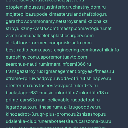
otopleniehouse.ru
justinterior.ru
chastnyjdom.ru
mojateplica.ru
podelkimaster.ru
landshaftblog.ru
garazhov.com
monamy.net
stroysnami.kz
lcna.kz
stroyu.kz
my-vesta.com
timeszp.com
avtoguru.net
zsmh.com.ua
allcelebsplasticsurgery.com
all-tattoos-for-men.com
poisk-auto.com
best-radio.com.ua
ost-engineering.com
kuryatnik.info
euroshiny.com.ua
poremontuavto.com
searchus-nauti.ru
mirmam.info
smi366.ru
transgazstroy.ru
orgmanagement.org
yes-fitness.ru
xtreme-rp.ru
wasdpvp.ru
voda-otri.ru
tishinapve.ru
orenferma.ru
avtoservis-avgust.ru
lord-tv.ru
backstage-682-music.ru
lordfilm7.ru
lordfilm13.ru
prime-cars63.ru
un-believable.ru
codetool.ru
legardoauto.ru
lithasa.ru
muz-1.ru
gooddver.ru
kinozadrot-3.ru
qr-plus-promo.ru
2shizashop.ru
udalenka-club.ru
nerabotaetsite.ru
carszona-bu.ru