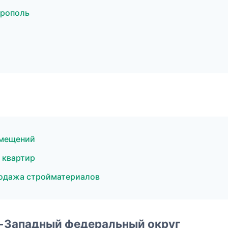
врополь
омещений
 квартир
одажа стройматериалов
о-Западный федеральный округ