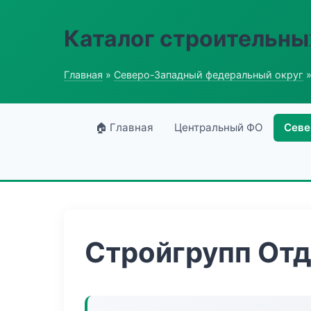
Каталог строительны
Главная
»
Северо-Западный федеральный округ
»
🏠 Главная
Центральный ФО
Севе
Стройгрупп От