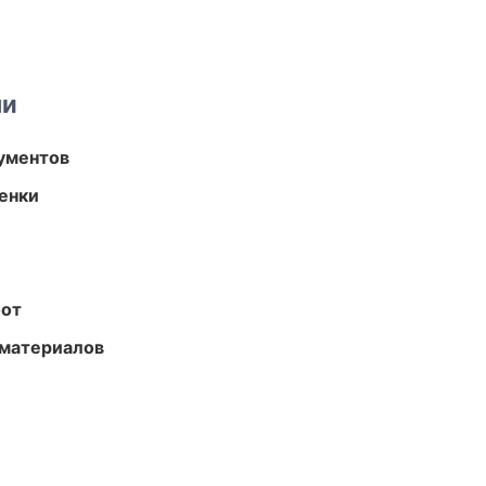
ми
ументов
енки
бот
 материалов