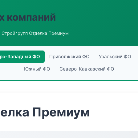
х компаний
 Стройгрупп Отделка Премиум
ро-Западный ФО
Приволжский ФО
Уральский ФО
Южный ФО
Северо-Кавказский ФО
делка Премиум