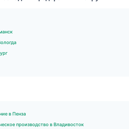
манск
Вологда
ург
ие в Пенза
ческое производство в Владивосток