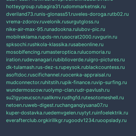
hotteygroup.ru
bagira31.ru
dommarketnsk.ru
dveriland73.ru
nis-glonass51.ru
veles-doroga.ru
tb02.ru
vrema-zdorov.ru
velonik.ru
surgutgloss.ru
nike-air-max-95.ru
nadookna.ru
lubov-pic.ru
mobilreklama.ru
pds-nn.ru
socrat2000.ru
vgurin.ru
spksochi.ru
shkola-klassika.ru
sabeonline.ru
mosoblfencing.ru
masteroptica.ru
lucomoria.ru
iration.ru
devanagari.ru
biblioverde.ru
igro-pictures.ru
dk-tulamash.ru
s-dez-s.ru
peysok.ru
blackcountess.ru
asoftdoc.ru
scifichannel.ru
ocenka-appraisal.ru
mudconnector.ru
hitstih.ru
pik-finance.ru
vip-surfing.ru
wundermoscow.ru
olymp-clan.ru
dr-pavlush.ru
su2lgyoeucscn.ru
allkmv.ru
dhgfd.ru
tesotomeshell.ru
netoen.ru
web-digest.ru
changanqiyuana07.ru
kuper-dostavka.ru
edemvgelen.ru
ytyt.ru
infoelektrik.ru
everafterclub.org
kirillkgr.ru
goodv1234.ru
oopslady.ru