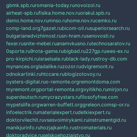
gbmk.spb.ru
romania-today.ru
novoizol.ru
airheat-spb.ru
fisika.home.nov.ru
orakul.spb.ru
demo.home.nov.ru
mnso.ru
home.nov.ru
cemko.ru
comp-land.org
7gazet.ru
bicom-oil.ru
superiorsearch.ru
bulgarianedvizhimost.ru
sn-hram.ru
senovosti.ru
fexer.ru
snite-mebel.ru
anamvkusno.ru
technosaratov.ru
0sporte.ru
9rota-game.ru
bigbad.ru
227gp.ru
wes-ex.ru
pro-kirpichi.ru
israelsale.ru
black-lady.ru
stroy-db.com
mynances.org
ladalike.ru
zozor.ru
dvigremont.ru
odnokartinki.ru
htccare.ru
blogizotovoy.ru
oysters-digital.ru
o-remonte.org
remontdoma.com
myremont.org
portal-remonta.org
vyitikho.ru
mirjon.ru
superdeutsch.ru
mycrazystars.ru
filosofyfree.com
mypetslife.org
warren-buffett.org
greleon.com
sp-or.ru
infoelectrik.ru
materialexpert.ru
detkiexpert.ru
doktorvilechit.ru
vsesvoimirykami.ru
instrumentgid.ru
manikjurinfo.ru
hozjajkainfo.ru
stroimaterials.ru
doktoradvice.ru
selskoehozjajstvo.ru