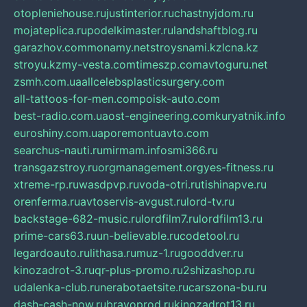
otopleniehouse.ru
justinterior.ru
chastnyjdom.ru
mojateplica.ru
podelkimaster.ru
landshaftblog.ru
garazhov.com
monamy.net
stroysnami.kz
lcna.kz
stroyu.kz
my-vesta.com
timeszp.com
avtoguru.net
zsmh.com.ua
allcelebsplasticsurgery.com
all-tattoos-for-men.com
poisk-auto.com
best-radio.com.ua
ost-engineering.com
kuryatnik.info
euroshiny.com.ua
poremontuavto.com
searchus-nauti.ru
mirmam.info
smi366.ru
transgazstroy.ru
orgmanagement.org
yes-fitness.ru
xtreme-rp.ru
wasdpvp.ru
voda-otri.ru
tishinapve.ru
orenferma.ru
avtoservis-avgust.ru
lord-tv.ru
backstage-682-music.ru
lordfilm7.ru
lordfilm13.ru
prime-cars63.ru
un-believable.ru
codetool.ru
legardoauto.ru
lithasa.ru
muz-1.ru
gooddver.ru
kinozadrot-3.ru
qr-plus-promo.ru
2shizashop.ru
udalenka-club.ru
nerabotaetsite.ru
carszona-bu.ru
dash-cash-now.ru
bravoprod.ru
kinozadrot13.ru