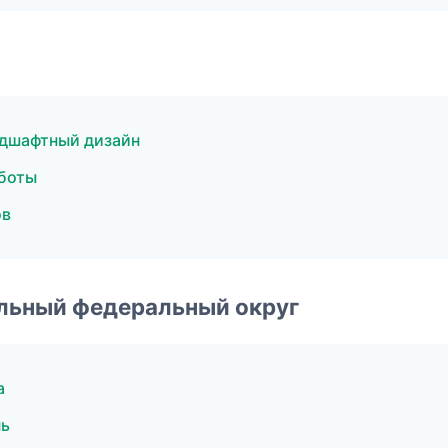
дшафтный дизайн
боты
ов
альный федеральный округ
а
нь