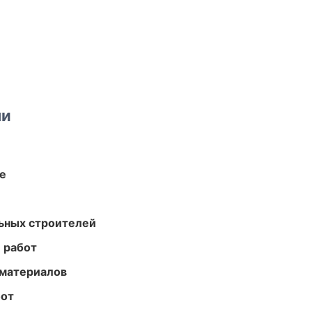
ми
те
ьных строителей
 работ
 материалов
бот