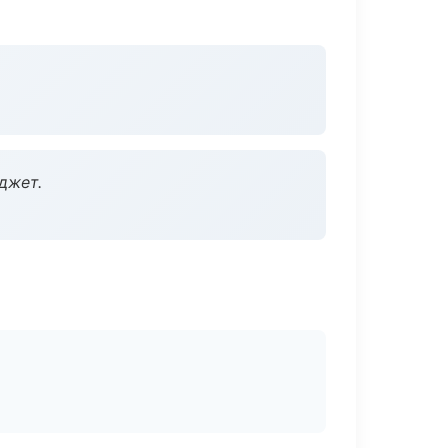
джет.