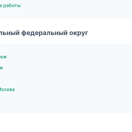
е работы
альный федеральный округ
неж
еж
Москва