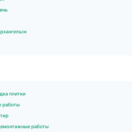
ень
рхангельск
дка плитки
е работы
ртир
Демонтажные работы