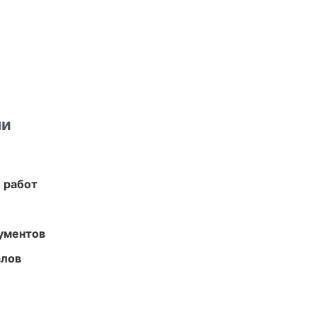
ми
 работ
ументов
алов