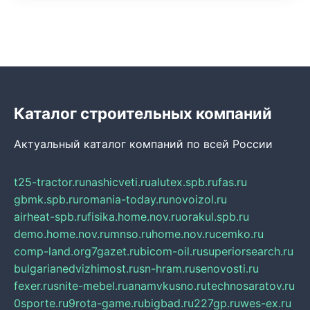
Каталог строительных компаний
Актуальный каталог компаний по всей России
t25-tractor.ru
nashicveti.ru
alutex.spb.ru
fas.ru
gbmk.spb.ru
romania-today.ru
novoizol.ru
airheat-spb.ru
fisika.home.nov.ru
orakul.spb.ru
demo.home.nov.ru
mnso.ru
home.nov.ru
cemko.ru
comp-land.org
7gazet.ru
bicom-oil.ru
superiorsearch.ru
bulgarianedvizhimost.ru
sn-hram.ru
senovosti.ru
fexer.ru
snite-mebel.ru
anamvkusno.ru
technosaratov.ru
0sporte.ru
9rota-game.ru
bigbad.ru
227gp.ru
wes-ex.ru