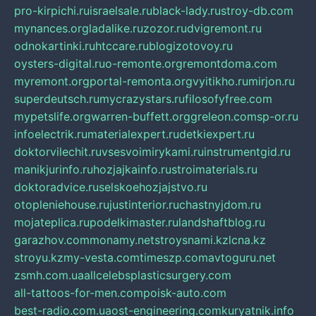
pro-kirpichi.ru
israelsale.ru
black-lady.ru
stroy-db.com
mynances.org
ladalike.ru
zozor.ru
dvigremont.ru
odnokartinki.ru
htccare.ru
blogizotovoy.ru
oysters-digital.ru
o-remonte.org
remontdoma.com
myremont.org
portal-remonta.org
vyitikho.ru
mirjon.ru
superdeutsch.ru
mycrazystars.ru
filosofyfree.com
mypetslife.org
warren-buffett.org
greleon.com
sp-or.ru
infoelectrik.ru
materialexpert.ru
detkiexpert.ru
doktorvilechit.ru
vsesvoimirykami.ru
instrumentgid.ru
manikjurinfo.ru
hozjajkainfo.ru
stroimaterials.ru
doktoradvice.ru
selskoehozjajstvo.ru
otopleniehouse.ru
justinterior.ru
chastnyjdom.ru
mojateplica.ru
podelkimaster.ru
landshaftblog.ru
garazhov.com
monamy.net
stroysnami.kz
lcna.kz
stroyu.kz
my-vesta.com
timeszp.com
avtoguru.net
zsmh.com.ua
allcelebsplasticsurgery.com
all-tattoos-for-men.com
poisk-auto.com
best-radio.com.ua
ost-engineering.com
kuryatnik.info