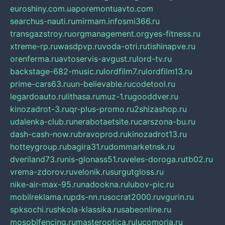
euroshiny.com.ua
poremontuavto.com
searchus-nauti.ru
mirmam.info
smi366.ru
transgazstroy.ru
orgmanagement.org
yes-fitness.ru
xtreme-rp.ru
wasdpvp.ru
voda-otri.ru
tishinapve.ru
orenferma.ru
avtoservis-avgust.ru
lord-tv.ru
backstage-682-music.ru
lordfilm7.ru
lordfilm13.ru
prime-cars63.ru
un-believable.ru
codetool.ru
legardoauto.ru
lithasa.ru
muz-1.ru
gooddver.ru
kinozadrot-3.ru
qr-plus-promo.ru
2shizashop.ru
udalenka-club.ru
nerabotaetsite.ru
carszona-bu.ru
dash-cash-now.ru
bravoprod.ru
kinozadrot13.ru
hotteygroup.ru
bagira31.ru
dommarketnsk.ru
dveriland73.ru
nis-glonass51.ru
veles-doroga.ru
tb02.ru
vrema-zdorov.ru
velonik.ru
surgutgloss.ru
nike-air-max-95.ru
nadookna.ru
lubov-pic.ru
mobilreklama.ru
pds-nn.ru
socrat2000.ru
vgurin.ru
spksochi.ru
shkola-klassika.ru
sabeonline.ru
mosoblfencing.ru
masteroptica.ru
lucomoria.ru