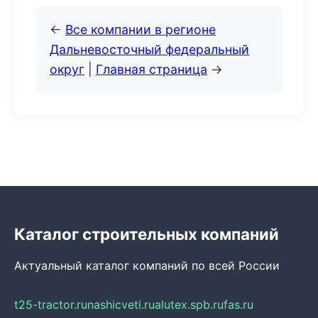
←
Все компании в регионе
Дальневосточный федеральный
округ
|
Главная страница
→
Каталог строительных компаний
Актуальный каталог компаний по всей России
t25-tractor.ru
nashicveti.ru
alutex.spb.ru
fas.ru