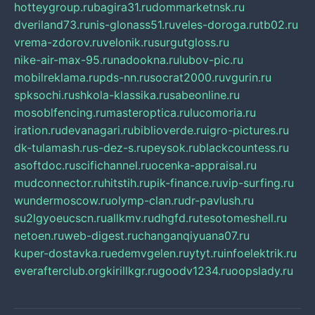
hotteygroup.ru
bagira31.ru
dommarketnsk.ru
dveriland73.ru
nis-glonass51.ru
veles-doroga.ru
tb02.ru
vrema-zdorov.ru
velonik.ru
surgutgloss.ru
nike-air-max-95.ru
nadookna.ru
lubov-pic.ru
mobilreklama.ru
pds-nn.ru
socrat2000.ru
vgurin.ru
spksochi.ru
shkola-klassika.ru
sabeonline.ru
mosoblfencing.ru
masteroptica.ru
lucomoria.ru
iration.ru
devanagari.ru
biblioverde.ru
igro-pictures.ru
dk-tulamash.ru
s-dez-s.ru
peysok.ru
blackcountess.ru
asoftdoc.ru
scifichannel.ru
ocenka-appraisal.ru
mudconnector.ru
hitstih.ru
pik-finance.ru
vip-surfing.ru
wundermoscow.ru
olymp-clan.ru
dr-pavlush.ru
su2lgyoeucscn.ru
allkmv.ru
dhgfd.ru
tesotomeshell.ru
netoen.ru
web-digest.ru
changanqiyuana07.ru
kuper-dostavka.ru
edemvgelen.ru
ytyt.ru
infoelektrik.ru
everafterclub.org
kirillkgr.ru
goodv1234.ru
oopslady.ru