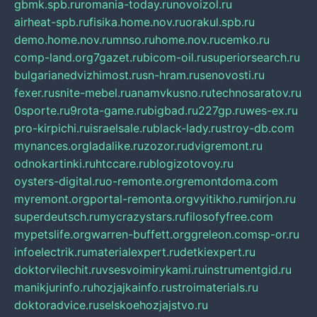
gbmk.spb.ru
romania-today.ru
novoizol.ru
airheat-spb.ru
fisika.home.nov.ru
orakul.spb.ru
demo.home.nov.ru
mnso.ru
home.nov.ru
cemko.ru
comp-land.org
7gazet.ru
bicom-oil.ru
superiorsearch.ru
bulgarianedvizhimost.ru
sn-hram.ru
senovosti.ru
fexer.ru
snite-mebel.ru
anamvkusno.ru
technosaratov.ru
0sporte.ru
9rota-game.ru
bigbad.ru
227gp.ru
wes-ex.ru
pro-kirpichi.ru
israelsale.ru
black-lady.ru
stroy-db.com
mynances.org
ladalike.ru
zozor.ru
dvigremont.ru
odnokartinki.ru
htccare.ru
blogizotovoy.ru
oysters-digital.ru
o-remonte.org
remontdoma.com
myremont.org
portal-remonta.org
vyitikho.ru
mirjon.ru
superdeutsch.ru
mycrazystars.ru
filosofyfree.com
mypetslife.org
warren-buffett.org
greleon.com
sp-or.ru
infoelectrik.ru
materialexpert.ru
detkiexpert.ru
doktorvilechit.ru
vsesvoimirykami.ru
instrumentgid.ru
manikjurinfo.ru
hozjajkainfo.ru
stroimaterials.ru
doktoradvice.ru
selskoehozjajstvo.ru