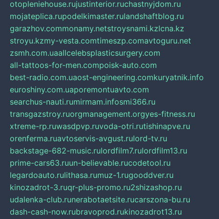
otopleniehouse.ru
justinterior.ru
chastnyjdom.ru
mojateplica.ru
podelkimaster.ru
landshaftblog.ru
garazhov.com
monamy.net
stroysnami.kz
lcna.kz
stroyu.kz
my-vesta.com
timeszp.com
avtoguru.net
zsmh.com.ua
allcelebsplasticsurgery.com
all-tattoos-for-men.com
poisk-auto.com
best-radio.com.ua
ost-engineering.com
kuryatnik.info
euroshiny.com.ua
poremontuavto.com
searchus-nauti.ru
mirmam.info
smi366.ru
transgazstroy.ru
orgmanagement.org
yes-fitness.ru
xtreme-rp.ru
wasdpvp.ru
voda-otri.ru
tishinapve.ru
orenferma.ru
avtoservis-avgust.ru
lord-tv.ru
backstage-682-music.ru
lordfilm7.ru
lordfilm13.ru
prime-cars63.ru
un-believable.ru
codetool.ru
legardoauto.ru
lithasa.ru
muz-1.ru
gooddver.ru
kinozadrot-3.ru
qr-plus-promo.ru
2shizashop.ru
udalenka-club.ru
nerabotaetsite.ru
carszona-bu.ru
dash-cash-now.ru
bravoprod.ru
kinozadrot13.ru