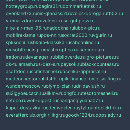
hotteygroup.ru
bagira31.ru
dommarketnsk.ru
dveriland73.ru
nis-glonass51.ru
veles-doroga.ru
tb02.ru
vrema-zdorov.ru
velonik.ru
surgutgloss.ru
nike-air-max-95.ru
nadookna.ru
lubov-pic.ru
mobilreklama.ru
pds-nn.ru
socrat2000.ru
vgurin.ru
spksochi.ru
shkola-klassika.ru
sabeonline.ru
mosoblfencing.ru
masteroptica.ru
lucomoria.ru
iration.ru
devanagari.ru
biblioverde.ru
igro-pictures.ru
dk-tulamash.ru
s-dez-s.ru
peysok.ru
blackcountess.ru
asoftdoc.ru
scifichannel.ru
ocenka-appraisal.ru
mudconnector.ru
hitstih.ru
pik-finance.ru
vip-surfing.ru
wundermoscow.ru
olymp-clan.ru
dr-pavlush.ru
su2lgyoeucscn.ru
allkmv.ru
dhgfd.ru
tesotomeshell.ru
netoen.ru
web-digest.ru
changanqiyuana07.ru
kuper-dostavka.ru
edemvgelen.ru
ytyt.ru
infoelektrik.ru
everafterclub.org
kirillkgr.ru
goodv1234.ru
oopslady.ru