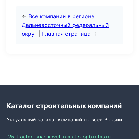
←
Все компании в регионе
Дальневосточный федеральный
округ
|
Главная страница
→
Каталог строительных компаний
Актуальный каталог компаний по всей России
t25-tractor.ru
nashicveti.ru
alutex.spb.ru
fas.ru