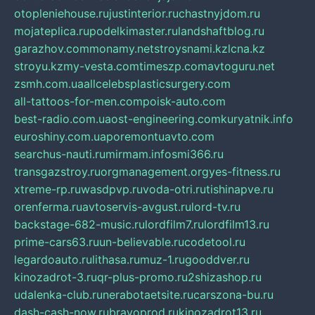
otopleniehouse.ru
justinterior.ru
chastnyjdom.ru
mojateplica.ru
podelkimaster.ru
landshaftblog.ru
garazhov.com
monamy.net
stroysnami.kz
lcna.kz
stroyu.kz
my-vesta.com
timeszp.com
avtoguru.net
zsmh.com.ua
allcelebsplasticsurgery.com
all-tattoos-for-men.com
poisk-auto.com
best-radio.com.ua
ost-engineering.com
kuryatnik.info
euroshiny.com.ua
poremontuavto.com
searchus-nauti.ru
mirmam.info
smi366.ru
transgazstroy.ru
orgmanagement.org
yes-fitness.ru
xtreme-rp.ru
wasdpvp.ru
voda-otri.ru
tishinapve.ru
orenferma.ru
avtoservis-avgust.ru
lord-tv.ru
backstage-682-music.ru
lordfilm7.ru
lordfilm13.ru
prime-cars63.ru
un-believable.ru
codetool.ru
legardoauto.ru
lithasa.ru
muz-1.ru
gooddver.ru
kinozadrot-3.ru
qr-plus-promo.ru
2shizashop.ru
udalenka-club.ru
nerabotaetsite.ru
carszona-bu.ru
dash-cash-now.ru
bravoprod.ru
kinozadrot13.ru