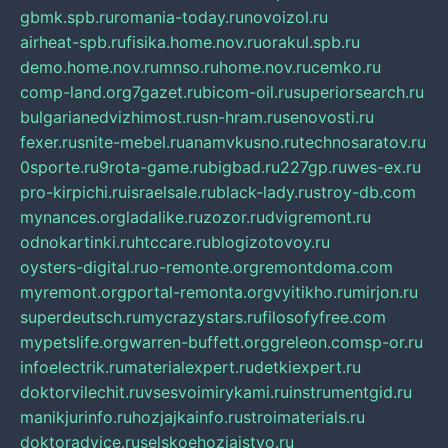
gbmk.spb.ru
romania-today.ru
novoizol.ru
airheat-spb.ru
fisika.home.nov.ru
orakul.spb.ru
demo.home.nov.ru
mnso.ru
home.nov.ru
cemko.ru
comp-land.org
7gazet.ru
bicom-oil.ru
superiorsearch.ru
bulgarianedvizhimost.ru
sn-hram.ru
senovosti.ru
fexer.ru
snite-mebel.ru
anamvkusno.ru
technosaratov.ru
0sporte.ru
9rota-game.ru
bigbad.ru
227gp.ru
wes-ex.ru
pro-kirpichi.ru
israelsale.ru
black-lady.ru
stroy-db.com
mynances.org
ladalike.ru
zozor.ru
dvigremont.ru
odnokartinki.ru
htccare.ru
blogizotovoy.ru
oysters-digital.ru
o-remonte.org
remontdoma.com
myremont.org
portal-remonta.org
vyitikho.ru
mirjon.ru
superdeutsch.ru
mycrazystars.ru
filosofyfree.com
mypetslife.org
warren-buffett.org
greleon.com
sp-or.ru
infoelectrik.ru
materialexpert.ru
detkiexpert.ru
doktorvilechit.ru
vsesvoimirykami.ru
instrumentgid.ru
manikjurinfo.ru
hozjajkainfo.ru
stroimaterials.ru
doktoradvice.ru
selskoehozjajstvo.ru