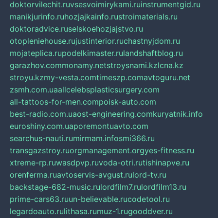
doktorvilechit.ru
vsesvoimirykami.ru
instrumentgid.ru
manikjurinfo.ru
hozjajkainfo.ru
stroimaterials.ru
doktoradvice.ru
selskoehozjajstvo.ru
otopleniehouse.ru
justinterior.ru
chastnyjdom.ru
mojateplica.ru
podelkimaster.ru
landshaftblog.ru
garazhov.com
monamy.net
stroysnami.kz
lcna.kz
stroyu.kz
my-vesta.com
timeszp.com
avtoguru.net
zsmh.com.ua
allcelebsplasticsurgery.com
all-tattoos-for-men.com
poisk-auto.com
best-radio.com.ua
ost-engineering.com
kuryatnik.info
euroshiny.com.ua
poremontuavto.com
searchus-nauti.ru
mirmam.info
smi366.ru
transgazstroy.ru
orgmanagement.org
yes-fitness.ru
xtreme-rp.ru
wasdpvp.ru
voda-otri.ru
tishinapve.ru
orenferma.ru
avtoservis-avgust.ru
lord-tv.ru
backstage-682-music.ru
lordfilm7.ru
lordfilm13.ru
prime-cars63.ru
un-believable.ru
codetool.ru
legardoauto.ru
lithasa.ru
muz-1.ru
gooddver.ru