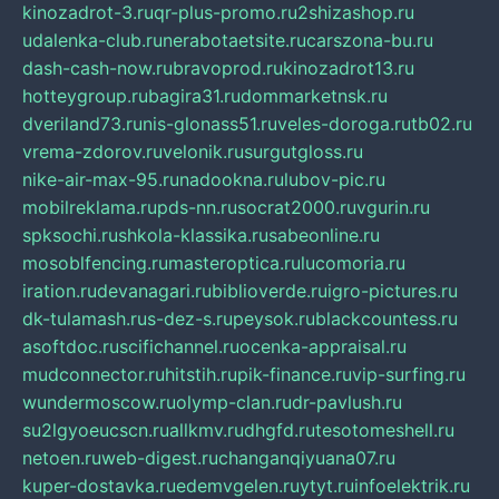
kinozadrot-3.ru
qr-plus-promo.ru
2shizashop.ru
udalenka-club.ru
nerabotaetsite.ru
carszona-bu.ru
dash-cash-now.ru
bravoprod.ru
kinozadrot13.ru
hotteygroup.ru
bagira31.ru
dommarketnsk.ru
dveriland73.ru
nis-glonass51.ru
veles-doroga.ru
tb02.ru
vrema-zdorov.ru
velonik.ru
surgutgloss.ru
nike-air-max-95.ru
nadookna.ru
lubov-pic.ru
mobilreklama.ru
pds-nn.ru
socrat2000.ru
vgurin.ru
spksochi.ru
shkola-klassika.ru
sabeonline.ru
mosoblfencing.ru
masteroptica.ru
lucomoria.ru
iration.ru
devanagari.ru
biblioverde.ru
igro-pictures.ru
dk-tulamash.ru
s-dez-s.ru
peysok.ru
blackcountess.ru
asoftdoc.ru
scifichannel.ru
ocenka-appraisal.ru
mudconnector.ru
hitstih.ru
pik-finance.ru
vip-surfing.ru
wundermoscow.ru
olymp-clan.ru
dr-pavlush.ru
su2lgyoeucscn.ru
allkmv.ru
dhgfd.ru
tesotomeshell.ru
netoen.ru
web-digest.ru
changanqiyuana07.ru
kuper-dostavka.ru
edemvgelen.ru
ytyt.ru
infoelektrik.ru