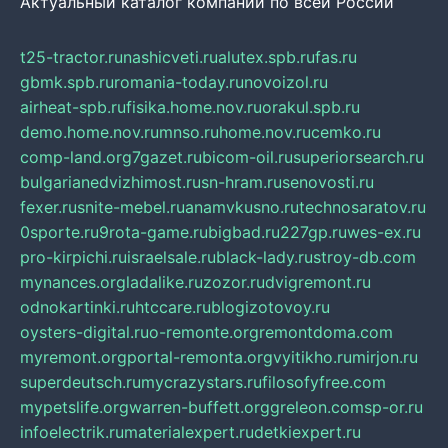
Актуальный каталог компаний по всей России
t25-tractor.ru
nashicveti.ru
alutex.spb.ru
fas.ru
gbmk.spb.ru
romania-today.ru
novoizol.ru
airheat-spb.ru
fisika.home.nov.ru
orakul.spb.ru
demo.home.nov.ru
mnso.ru
home.nov.ru
cemko.ru
comp-land.org
7gazet.ru
bicom-oil.ru
superiorsearch.ru
bulgarianedvizhimost.ru
sn-hram.ru
senovosti.ru
fexer.ru
snite-mebel.ru
anamvkusno.ru
technosaratov.ru
0sporte.ru
9rota-game.ru
bigbad.ru
227gp.ru
wes-ex.ru
pro-kirpichi.ru
israelsale.ru
black-lady.ru
stroy-db.com
mynances.org
ladalike.ru
zozor.ru
dvigremont.ru
odnokartinki.ru
htccare.ru
blogizotovoy.ru
oysters-digital.ru
o-remonte.org
remontdoma.com
myremont.org
portal-remonta.org
vyitikho.ru
mirjon.ru
superdeutsch.ru
mycrazystars.ru
filosofyfree.com
mypetslife.org
warren-buffett.org
greleon.com
sp-or.ru
infoelectrik.ru
materialexpert.ru
detkiexpert.ru