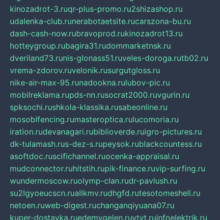
kinozadrot-3.ru
qr-plus-promo.ru
2shizashop.ru
udalenka-club.ru
nerabotaetsite.ru
carszona-bu.ru
dash-cash-now.ru
bravoprod.ru
kinozadrot13.ru
hotteygroup.ru
bagira31.ru
dommarketnsk.ru
dveriland73.ru
nis-glonass51.ru
veles-doroga.ru
tb02.ru
vrema-zdorov.ru
velonik.ru
surgutgloss.ru
nike-air-max-95.ru
nadookna.ru
lubov-pic.ru
mobilreklama.ru
pds-nn.ru
socrat2000.ru
vgurin.ru
spksochi.ru
shkola-klassika.ru
sabeonline.ru
mosoblfencing.ru
masteroptica.ru
lucomoria.ru
iration.ru
devanagari.ru
biblioverde.ru
igro-pictures.ru
dk-tulamash.ru
s-dez-s.ru
peysok.ru
blackcountess.ru
asoftdoc.ru
scifichannel.ru
ocenka-appraisal.ru
mudconnector.ru
hitstih.ru
pik-finance.ru
vip-surfing.ru
wundermoscow.ru
olymp-clan.ru
dr-pavlush.ru
su2lgyoeucscn.ru
allkmv.ru
dhgfd.ru
tesotomeshell.ru
netoen.ru
web-digest.ru
changanqiyuana07.ru
kuper-dostavka.ru
edemvgelen.ru
ytyt.ru
infoelektrik.ru