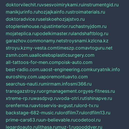
doktorvilechit.ru
vsesvoimirykami.ru
instrumentgid.ru
manikjurinfo.ru
hozjajkainfo.ru
stroimaterials.ru
doktoradvice.ru
selskoehozjajstvo.ru
otopleniehouse.ru
justinterior.ru
chastnyjdom.ru
mojateplica.ru
podelkimaster.ru
landshaftblog.ru
garazhov.com
monamy.net
stroysnami.kz
lcna.kz
stroyu.kz
my-vesta.com
timeszp.com
avtoguru.net
zsmh.com.ua
allcelebsplasticsurgery.com
all-tattoos-for-men.com
poisk-auto.com
best-radio.com.ua
ost-engineering.com
kuryatnik.info
euroshiny.com.ua
poremontuavto.com
searchus-nauti.ru
mirmam.info
smi366.ru
transgazstroy.ru
orgmanagement.org
yes-fitness.ru
xtreme-rp.ru
wasdpvp.ru
voda-otri.ru
tishinapve.ru
orenferma.ru
avtoservis-avgust.ru
lord-tv.ru
backstage-682-music.ru
lordfilm7.ru
lordfilm13.ru
prime-cars63.ru
un-believable.ru
codetool.ru
legardoauto.ru
lithasa.ru
muz-1.ru
gooddver.ru