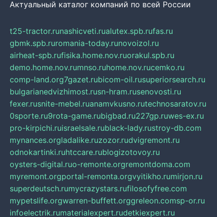
Актуальный каталог компаний по всей России
t25-tractor.ru
nashicveti.ru
alutex.spb.ru
fas.ru
gbmk.spb.ru
romania-today.ru
novoizol.ru
airheat-spb.ru
fisika.home.nov.ru
orakul.spb.ru
demo.home.nov.ru
mnso.ru
home.nov.ru
cemko.ru
comp-land.org
7gazet.ru
bicom-oil.ru
superiorsearch.ru
bulgarianedvizhimost.ru
sn-hram.ru
senovosti.ru
fexer.ru
snite-mebel.ru
anamvkusno.ru
technosaratov.ru
0sporte.ru
9rota-game.ru
bigbad.ru
227gp.ru
wes-ex.ru
pro-kirpichi.ru
israelsale.ru
black-lady.ru
stroy-db.com
mynances.org
ladalike.ru
zozor.ru
dvigremont.ru
odnokartinki.ru
htccare.ru
blogizotovoy.ru
oysters-digital.ru
o-remonte.org
remontdoma.com
myremont.org
portal-remonta.org
vyitikho.ru
mirjon.ru
superdeutsch.ru
mycrazystars.ru
filosofyfree.com
mypetslife.org
warren-buffett.org
greleon.com
sp-or.ru
infoelectrik.ru
materialexpert.ru
detkiexpert.ru