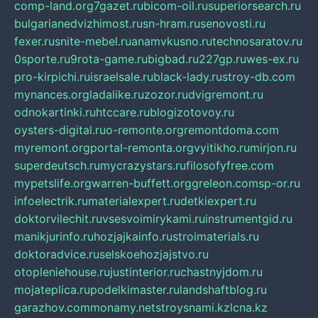
comp-land.org
7gazet.ru
bicom-oil.ru
superiorsearch.ru
bulgarianedvizhimost.ru
sn-hram.ru
senovosti.ru
fexer.ru
snite-mebel.ru
anamvkusno.ru
technosaratov.ru
0sporte.ru
9rota-game.ru
bigbad.ru
227gp.ru
wes-ex.ru
pro-kirpichi.ru
israelsale.ru
black-lady.ru
stroy-db.com
mynances.org
ladalike.ru
zozor.ru
dvigremont.ru
odnokartinki.ru
htccare.ru
blogizotovoy.ru
oysters-digital.ru
o-remonte.org
remontdoma.com
myremont.org
portal-remonta.org
vyitikho.ru
mirjon.ru
superdeutsch.ru
mycrazystars.ru
filosofyfree.com
mypetslife.org
warren-buffett.org
greleon.com
sp-or.ru
infoelectrik.ru
materialexpert.ru
detkiexpert.ru
doktorvilechit.ru
vsesvoimirykami.ru
instrumentgid.ru
manikjurinfo.ru
hozjajkainfo.ru
stroimaterials.ru
doktoradvice.ru
selskoehozjajstvo.ru
otopleniehouse.ru
justinterior.ru
chastnyjdom.ru
mojateplica.ru
podelkimaster.ru
landshaftblog.ru
garazhov.com
monamy.net
stroysnami.kz
lcna.kz