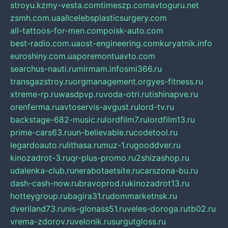
stroyu.kz
my-vesta.com
timeszp.com
avtoguru.net
zsmh.com.ua
allcelebsplasticsurgery.com
all-tattoos-for-men.com
poisk-auto.com
best-radio.com.ua
ost-engineering.com
kuryatnik.info
euroshiny.com.ua
poremontuavto.com
searchus-nauti.ru
mirmam.info
smi366.ru
transgazstroy.ru
orgmanagement.org
yes-fitness.ru
xtreme-rp.ru
wasdpvp.ru
voda-otri.ru
tishinapve.ru
orenferma.ru
avtoservis-avgust.ru
lord-tv.ru
backstage-682-music.ru
lordfilm7.ru
lordfilm13.ru
prime-cars63.ru
un-believable.ru
codetool.ru
legardoauto.ru
lithasa.ru
muz-1.ru
gooddver.ru
kinozadrot-3.ru
qr-plus-promo.ru
2shizashop.ru
udalenka-club.ru
nerabotaetsite.ru
carszona-bu.ru
dash-cash-now.ru
bravoprod.ru
kinozadrot13.ru
hotteygroup.ru
bagira31.ru
dommarketnsk.ru
dveriland73.ru
nis-glonass51.ru
veles-doroga.ru
tb02.ru
vrema-zdorov.ru
velonik.ru
surgutgloss.ru