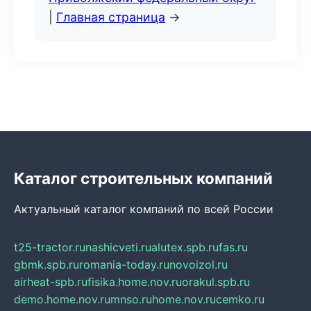
|
Главная страница
→
Каталог строительных компаний
Актуальный каталог компаний по всей России
t25-tractor.ru
nashicveti.ru
alutex.spb.ru
fas.ru
gbmk.spb.ru
romania-today.ru
novoizol.ru
airheat-spb.ru
fisika.home.nov.ru
orakul.spb.ru
demo.home.nov.ru
mnso.ru
home.nov.ru
cemko.ru