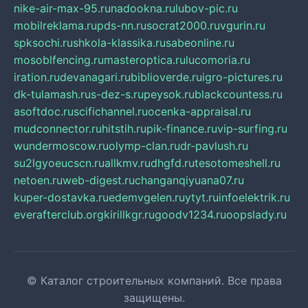
nike-air-max-95.ru
nadookna.ru
lubov-pic.ru
mobilreklama.ru
pds-nn.ru
socrat2000.ru
vgurin.ru
spksochi.ru
shkola-klassika.ru
sabeonline.ru
mosoblfencing.ru
masteroptica.ru
lucomoria.ru
iration.ru
devanagari.ru
biblioverde.ru
igro-pictures.ru
dk-tulamash.ru
s-dez-s.ru
peysok.ru
blackcountess.ru
asoftdoc.ru
scifichannel.ru
ocenka-appraisal.ru
mudconnector.ru
hitstih.ru
pik-finance.ru
vip-surfing.ru
wundermoscow.ru
olymp-clan.ru
dr-pavlush.ru
su2lgyoeucscn.ru
allkmv.ru
dhgfd.ru
tesotomeshell.ru
netoen.ru
web-digest.ru
changanqiyuana07.ru
kuper-dostavka.ru
edemvgelen.ru
ytyt.ru
infoelektrik.ru
everafterclub.org
kirillkgr.ru
goodv1234.ru
oopslady.ru
© Каталог строительных компаний. Все права
защищены.