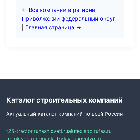
←
Все компании в регионе
Приволжский федеральный округ
|
Главная страница
→
Каталог строительных компаний
Актуальный каталог компаний по всей России
t25-tractor.ru
nashicveti.ru
alutex.spb.ru
fas.ru
gbmk.spb.ru
romania-today.ru
novoizol.ru