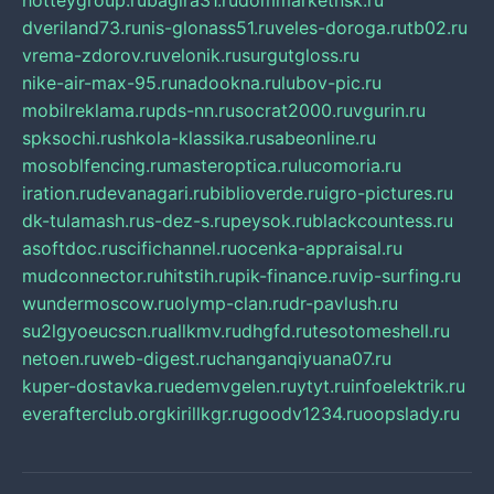
hotteygroup.ru
bagira31.ru
dommarketnsk.ru
dveriland73.ru
nis-glonass51.ru
veles-doroga.ru
tb02.ru
vrema-zdorov.ru
velonik.ru
surgutgloss.ru
nike-air-max-95.ru
nadookna.ru
lubov-pic.ru
mobilreklama.ru
pds-nn.ru
socrat2000.ru
vgurin.ru
spksochi.ru
shkola-klassika.ru
sabeonline.ru
mosoblfencing.ru
masteroptica.ru
lucomoria.ru
iration.ru
devanagari.ru
biblioverde.ru
igro-pictures.ru
dk-tulamash.ru
s-dez-s.ru
peysok.ru
blackcountess.ru
asoftdoc.ru
scifichannel.ru
ocenka-appraisal.ru
mudconnector.ru
hitstih.ru
pik-finance.ru
vip-surfing.ru
wundermoscow.ru
olymp-clan.ru
dr-pavlush.ru
su2lgyoeucscn.ru
allkmv.ru
dhgfd.ru
tesotomeshell.ru
netoen.ru
web-digest.ru
changanqiyuana07.ru
kuper-dostavka.ru
edemvgelen.ru
ytyt.ru
infoelektrik.ru
everafterclub.org
kirillkgr.ru
goodv1234.ru
oopslady.ru