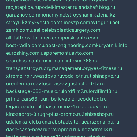
mojateplica.ru
podelkimaster.ru
landshaftblog.ru
garazhov.com
monamy.net
stroysnami.kz
lcna.kz
stroyu.kz
my-vesta.com
timeszp.com
avtoguru.net
zsmh.com.ua
allcelebsplasticsurgery.com
all-tattoos-for-men.com
poisk-auto.com
best-radio.com.ua
ost-engineering.com
kuryatnik.info
euroshiny.com.ua
poremontuavto.com
searchus-nauti.ru
mirmam.info
smi366.ru
transgazstroy.ru
orgmanagement.org
yes-fitness.ru
xtreme-rp.ru
wasdpvp.ru
voda-otri.ru
tishinapve.ru
orenferma.ru
avtoservis-avgust.ru
lord-tv.ru
backstage-682-music.ru
lordfilm7.ru
lordfilm13.ru
prime-cars63.ru
un-believable.ru
codetool.ru
legardoauto.ru
lithasa.ru
muz-1.ru
gooddver.ru
kinozadrot-3.ru
qr-plus-promo.ru
2shizashop.ru
udalenka-club.ru
nerabotaetsite.ru
carszona-bu.ru
dash-cash-now.ru
bravoprod.ru
kinozadrot13.ru