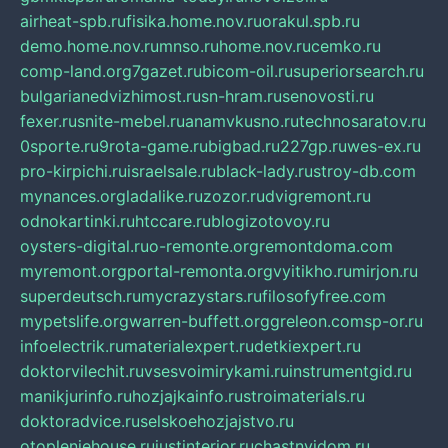
airheat-spb.ru
fisika.home.nov.ru
orakul.spb.ru
demo.home.nov.ru
mnso.ru
home.nov.ru
cemko.ru
comp-land.org
7gazet.ru
bicom-oil.ru
superiorsearch.ru
bulgarianedvizhimost.ru
sn-hram.ru
senovosti.ru
fexer.ru
snite-mebel.ru
anamvkusno.ru
technosaratov.ru
0sporte.ru
9rota-game.ru
bigbad.ru
227gp.ru
wes-ex.ru
pro-kirpichi.ru
israelsale.ru
black-lady.ru
stroy-db.com
mynances.org
ladalike.ru
zozor.ru
dvigremont.ru
odnokartinki.ru
htccare.ru
blogizotovoy.ru
oysters-digital.ru
o-remonte.org
remontdoma.com
myremont.org
portal-remonta.org
vyitikho.ru
mirjon.ru
superdeutsch.ru
mycrazystars.ru
filosofyfree.com
mypetslife.org
warren-buffett.org
greleon.com
sp-or.ru
infoelectrik.ru
materialexpert.ru
detkiexpert.ru
doktorvilechit.ru
vsesvoimirykami.ru
instrumentgid.ru
manikjurinfo.ru
hozjajkainfo.ru
stroimaterials.ru
doktoradvice.ru
selskoehozjajstvo.ru
otopleniehouse.ru
justinterior.ru
chastnyjdom.ru