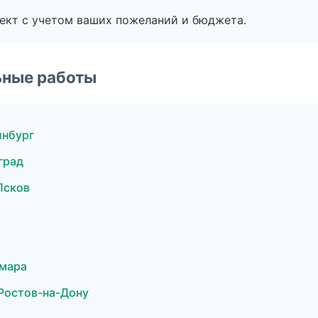
ект с учетом ваших пожеланий и бюджета.
ьные работы
инбург
град
Псков
амара
Ростов-на-Дону