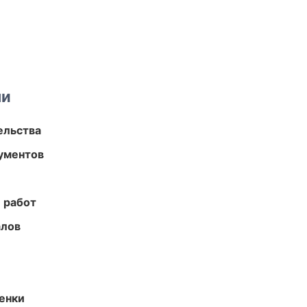
ми
ельства
ументов
 работ
алов
енки