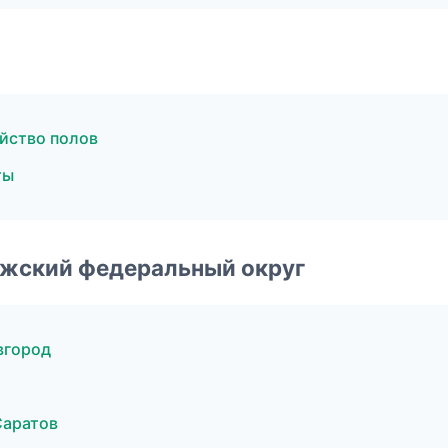
йство полов
ты
лжский федеральный округ
вгород
Саратов