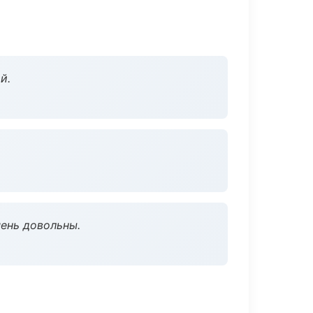
й.
чень довольны.