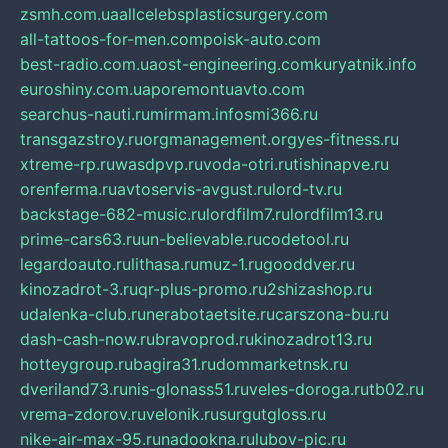
zsmh.com.ua
allcelebsplasticsurgery.com
all-tattoos-for-men.com
poisk-auto.com
best-radio.com.ua
ost-engineering.com
kuryatnik.info
euroshiny.com.ua
poremontuavto.com
searchus-nauti.ru
mirmam.info
smi366.ru
transgazstroy.ru
orgmanagement.org
yes-fitness.ru
xtreme-rp.ru
wasdpvp.ru
voda-otri.ru
tishinapve.ru
orenferma.ru
avtoservis-avgust.ru
lord-tv.ru
backstage-682-music.ru
lordfilm7.ru
lordfilm13.ru
prime-cars63.ru
un-believable.ru
codetool.ru
legardoauto.ru
lithasa.ru
muz-1.ru
gooddver.ru
kinozadrot-3.ru
qr-plus-promo.ru
2shizashop.ru
udalenka-club.ru
nerabotaetsite.ru
carszona-bu.ru
dash-cash-now.ru
bravoprod.ru
kinozadrot13.ru
hotteygroup.ru
bagira31.ru
dommarketnsk.ru
dveriland73.ru
nis-glonass51.ru
veles-doroga.ru
tb02.ru
vrema-zdorov.ru
velonik.ru
surgutgloss.ru
nike-air-max-95.ru
nadookna.ru
lubov-pic.ru