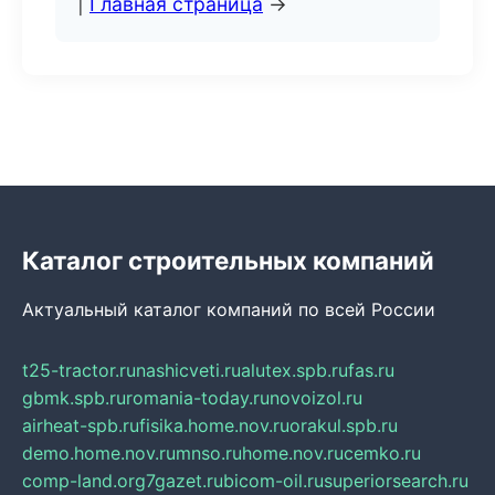
|
Главная страница
→
Каталог строительных компаний
Актуальный каталог компаний по всей России
t25-tractor.ru
nashicveti.ru
alutex.spb.ru
fas.ru
gbmk.spb.ru
romania-today.ru
novoizol.ru
airheat-spb.ru
fisika.home.nov.ru
orakul.spb.ru
demo.home.nov.ru
mnso.ru
home.nov.ru
cemko.ru
comp-land.org
7gazet.ru
bicom-oil.ru
superiorsearch.ru