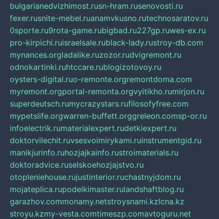
bulgarianedvizhimost.ru
sn-hram.ru
senovosti.ru
fexer.ru
snite-mebel.ru
anamvkusno.ru
technosaratov.ru
0sporte.ru
9rota-game.ru
bigbad.ru
227gp.ru
wes-ex.ru
pro-kirpichi.ru
israelsale.ru
black-lady.ru
stroy-db.com
mynances.org
ladalike.ru
zozor.ru
dvigremont.ru
odnokartinki.ru
htccare.ru
blogizotovoy.ru
oysters-digital.ru
o-remonte.org
remontdoma.com
myremont.org
portal-remonta.org
vyitikho.ru
mirjon.ru
superdeutsch.ru
mycrazystars.ru
filosofyfree.com
mypetslife.org
warren-buffett.org
greleon.com
sp-or.ru
infoelectrik.ru
materialexpert.ru
detkiexpert.ru
doktorvilechit.ru
vsesvoimirykami.ru
instrumentgid.ru
manikjurinfo.ru
hozjajkainfo.ru
stroimaterials.ru
doktoradvice.ru
selskoehozjajstvo.ru
otopleniehouse.ru
justinterior.ru
chastnyjdom.ru
mojateplica.ru
podelkimaster.ru
landshaftblog.ru
garazhov.com
monamy.net
stroysnami.kz
lcna.kz
stroyu.kz
my-vesta.com
timeszp.com
avtoguru.net