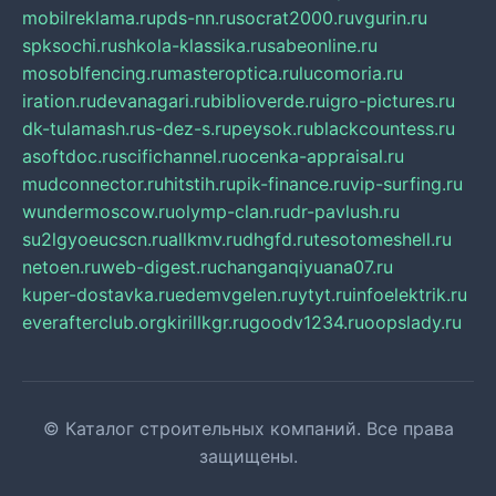
mobilreklama.ru
pds-nn.ru
socrat2000.ru
vgurin.ru
spksochi.ru
shkola-klassika.ru
sabeonline.ru
mosoblfencing.ru
masteroptica.ru
lucomoria.ru
iration.ru
devanagari.ru
biblioverde.ru
igro-pictures.ru
dk-tulamash.ru
s-dez-s.ru
peysok.ru
blackcountess.ru
asoftdoc.ru
scifichannel.ru
ocenka-appraisal.ru
mudconnector.ru
hitstih.ru
pik-finance.ru
vip-surfing.ru
wundermoscow.ru
olymp-clan.ru
dr-pavlush.ru
su2lgyoeucscn.ru
allkmv.ru
dhgfd.ru
tesotomeshell.ru
netoen.ru
web-digest.ru
changanqiyuana07.ru
kuper-dostavka.ru
edemvgelen.ru
ytyt.ru
infoelektrik.ru
everafterclub.org
kirillkgr.ru
goodv1234.ru
oopslady.ru
© Каталог строительных компаний. Все права
защищены.