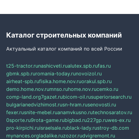
Каталог строительных компаний
Актуальный каталог компаний по всей России
t25-tractor.ru
nashicveti.ru
alutex.spb.ru
fas.ru
gbmk.spb.ru
romania-today.ru
novoizol.ru
airheat-spb.ru
fisika.home.nov.ru
orakul.spb.ru
demo.home.nov.ru
mnso.ru
home.nov.ru
cemko.ru
comp-land.org
7gazet.ru
bicom-oil.ru
superiorsearch.ru
bulgarianedvizhimost.ru
sn-hram.ru
senovosti.ru
fexer.ru
snite-mebel.ru
anamvkusno.ru
technosaratov.ru
0sporte.ru
9rota-game.ru
bigbad.ru
227gp.ru
wes-ex.ru
pro-kirpichi.ru
israelsale.ru
black-lady.ru
stroy-db.com
mynances.org
ladalike.ru
zozor.ru
dvigremont.ru