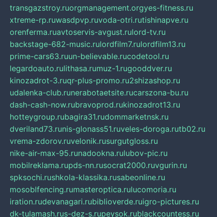
transgazstroy.ru
orgmanagement.org
yes-fitness.ru
xtreme-rp.ru
wasdpvp.ru
voda-otri.ru
tishinapve.ru
orenferma.ru
avtoservis-avgust.ru
lord-tv.ru
backstage-682-music.ru
lordfilm7.ru
lordfilm13.ru
prime-cars63.ru
un-believable.ru
codetool.ru
legardoauto.ru
lithasa.ru
muz-1.ru
gooddver.ru
kinozadrot-3.ru
qr-plus-promo.ru
2shizashop.ru
udalenka-club.ru
nerabotaetsite.ru
carszona-bu.ru
dash-cash-now.ru
bravoprod.ru
kinozadrot13.ru
hotteygroup.ru
bagira31.ru
dommarketnsk.ru
dveriland73.ru
nis-glonass51.ru
veles-doroga.ru
tb02.ru
vrema-zdorov.ru
velonik.ru
surgutgloss.ru
nike-air-max-95.ru
nadookna.ru
lubov-pic.ru
mobilreklama.ru
pds-nn.ru
socrat2000.ru
vgurin.ru
spksochi.ru
shkola-klassika.ru
sabeonline.ru
mosoblfencing.ru
masteroptica.ru
lucomoria.ru
iration.ru
devanagari.ru
biblioverde.ru
igro-pictures.ru
dk-tulamash.ru
s-dez-s.ru
peysok.ru
blackcountess.ru