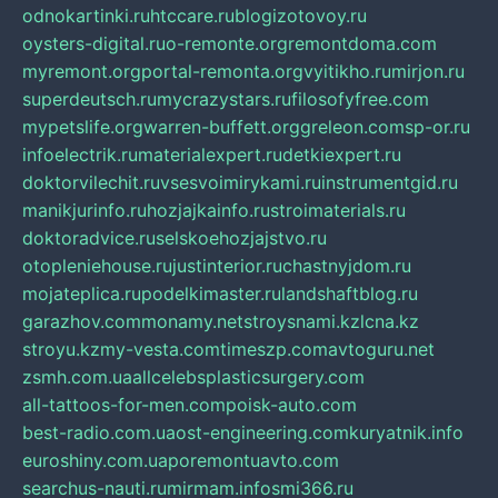
odnokartinki.ru
htccare.ru
blogizotovoy.ru
oysters-digital.ru
o-remonte.org
remontdoma.com
myremont.org
portal-remonta.org
vyitikho.ru
mirjon.ru
superdeutsch.ru
mycrazystars.ru
filosofyfree.com
mypetslife.org
warren-buffett.org
greleon.com
sp-or.ru
infoelectrik.ru
materialexpert.ru
detkiexpert.ru
doktorvilechit.ru
vsesvoimirykami.ru
instrumentgid.ru
manikjurinfo.ru
hozjajkainfo.ru
stroimaterials.ru
doktoradvice.ru
selskoehozjajstvo.ru
otopleniehouse.ru
justinterior.ru
chastnyjdom.ru
mojateplica.ru
podelkimaster.ru
landshaftblog.ru
garazhov.com
monamy.net
stroysnami.kz
lcna.kz
stroyu.kz
my-vesta.com
timeszp.com
avtoguru.net
zsmh.com.ua
allcelebsplasticsurgery.com
all-tattoos-for-men.com
poisk-auto.com
best-radio.com.ua
ost-engineering.com
kuryatnik.info
euroshiny.com.ua
poremontuavto.com
searchus-nauti.ru
mirmam.info
smi366.ru