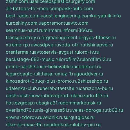
zsmh.com.ua
allcelebsplasticsurgery.com
all-tattoos-for-men.com
poisk-auto.com
best-radio.com.ua
ost-engineering.com
kuryatnik.info
euroshiny.com.ua
poremontuavto.com
searchus-nauti.ru
mirmam.info
smi366.ru
transgazstroy.ru
orgmanagement.org
yes-fitness.ru
xtreme-rp.ru
wasdpvp.ru
voda-otri.ru
tishinapve.ru
orenferma.ru
avtoservis-avgust.ru
lord-tv.ru
backstage-682-music.ru
lordfilm7.ru
lordfilm13.ru
prime-cars63.ru
un-believable.ru
codetool.ru
legardoauto.ru
lithasa.ru
muz-1.ru
gooddver.ru
kinozadrot-3.ru
qr-plus-promo.ru
2shizashop.ru
udalenka-club.ru
nerabotaetsite.ru
carszona-bu.ru
dash-cash-now.ru
bravoprod.ru
kinozadrot13.ru
hotteygroup.ru
bagira31.ru
dommarketnsk.ru
dveriland73.ru
nis-glonass51.ru
veles-doroga.ru
tb02.ru
vrema-zdorov.ru
velonik.ru
surgutgloss.ru
nike-air-max-95.ru
nadookna.ru
lubov-pic.ru