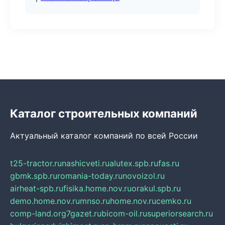
Каталог строительных компаний
Актуальный каталог компаний по всей России
t25-tractor.ru
nashicveti.ru
alutex.spb.ru
fas.ru
gbmk.spb.ru
romania-today.ru
novoizol.ru
airheat-spb.ru
fisika.home.nov.ru
orakul.spb.ru
demo.home.nov.ru
mnso.ru
home.nov.ru
cemko.ru
comp-land.org
7gazet.ru
bicom-oil.ru
superiorsearch.ru