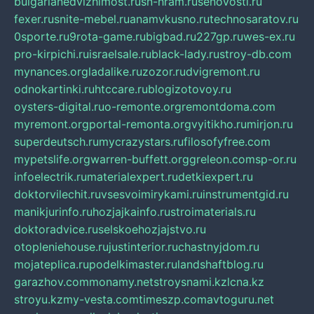
bulgarianedvizhimost.ru
sn-hram.ru
senovosti.ru
fexer.ru
snite-mebel.ru
anamvkusno.ru
technosaratov.ru
0sporte.ru
9rota-game.ru
bigbad.ru
227gp.ru
wes-ex.ru
pro-kirpichi.ru
israelsale.ru
black-lady.ru
stroy-db.com
mynances.org
ladalike.ru
zozor.ru
dvigremont.ru
odnokartinki.ru
htccare.ru
blogizotovoy.ru
oysters-digital.ru
o-remonte.org
remontdoma.com
myremont.org
portal-remonta.org
vyitikho.ru
mirjon.ru
superdeutsch.ru
mycrazystars.ru
filosofyfree.com
mypetslife.org
warren-buffett.org
greleon.com
sp-or.ru
infoelectrik.ru
materialexpert.ru
detkiexpert.ru
doktorvilechit.ru
vsesvoimirykami.ru
instrumentgid.ru
manikjurinfo.ru
hozjajkainfo.ru
stroimaterials.ru
doktoradvice.ru
selskoehozjajstvo.ru
otopleniehouse.ru
justinterior.ru
chastnyjdom.ru
mojateplica.ru
podelkimaster.ru
landshaftblog.ru
garazhov.com
monamy.net
stroysnami.kz
lcna.kz
stroyu.kz
my-vesta.com
timeszp.com
avtoguru.net