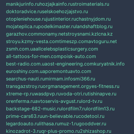
manikjurinfo.ru
hozjajkainfo.ru
stroimaterials.ru
doktoradvice.ru
selskoehozjajstvo.ru
otopleniehouse.ru
justinterior.ru
chastnyjdom.ru
mojateplica.ru
podelkimaster.ru
landshaftblog.ru
garazhov.com
monamy.net
stroysnami.kz
lcna.kz
stroyu.kz
my-vesta.com
timeszp.com
avtoguru.net
zsmh.com.ua
allcelebsplasticsurgery.com
all-tattoos-for-men.com
poisk-auto.com
best-radio.com.ua
ost-engineering.com
kuryatnik.info
euroshiny.com.ua
poremontuavto.com
searchus-nauti.ru
mirmam.info
smi366.ru
transgazstroy.ru
orgmanagement.org
yes-fitness.ru
xtreme-rp.ru
wasdpvp.ru
voda-otri.ru
tishinapve.ru
orenferma.ru
avtoservis-avgust.ru
lord-tv.ru
backstage-682-music.ru
lordfilm7.ru
lordfilm13.ru
prime-cars63.ru
un-believable.ru
codetool.ru
legardoauto.ru
lithasa.ru
muz-1.ru
gooddver.ru
kinozadrot-3.ru
qr-plus-promo.ru
2shizashop.ru