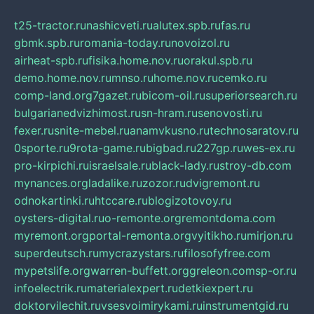
t25-tractor.ru
nashicveti.ru
alutex.spb.ru
fas.ru
gbmk.spb.ru
romania-today.ru
novoizol.ru
airheat-spb.ru
fisika.home.nov.ru
orakul.spb.ru
demo.home.nov.ru
mnso.ru
home.nov.ru
cemko.ru
comp-land.org
7gazet.ru
bicom-oil.ru
superiorsearch.ru
bulgarianedvizhimost.ru
sn-hram.ru
senovosti.ru
fexer.ru
snite-mebel.ru
anamvkusno.ru
technosaratov.ru
0sporte.ru
9rota-game.ru
bigbad.ru
227gp.ru
wes-ex.ru
pro-kirpichi.ru
israelsale.ru
black-lady.ru
stroy-db.com
mynances.org
ladalike.ru
zozor.ru
dvigremont.ru
odnokartinki.ru
htccare.ru
blogizotovoy.ru
oysters-digital.ru
o-remonte.org
remontdoma.com
myremont.org
portal-remonta.org
vyitikho.ru
mirjon.ru
superdeutsch.ru
mycrazystars.ru
filosofyfree.com
mypetslife.org
warren-buffett.org
greleon.com
sp-or.ru
infoelectrik.ru
materialexpert.ru
detkiexpert.ru
doktorvilechit.ru
vsesvoimirykami.ru
instrumentgid.ru