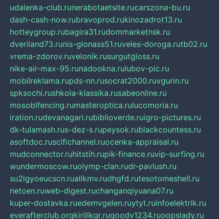
udalenka-club.ru
nerabotaetsite.ru
carszona-bu.ru
dash-cash-now.ru
bravoprod.ru
kinozadrot13.ru
hotteygroup.ru
bagira31.ru
dommarketnsk.ru
dveriland73.ru
nis-glonass51.ru
veles-doroga.ru
tb02.ru
vrema-zdorov.ru
velonik.ru
surgutgloss.ru
nike-air-max-95.ru
nadookna.ru
lubov-pic.ru
mobilreklama.ru
pds-nn.ru
socrat2000.ru
vgurin.ru
spksochi.ru
shkola-klassika.ru
sabeonline.ru
mosoblfencing.ru
masteroptica.ru
lucomoria.ru
iration.ru
devanagari.ru
biblioverde.ru
igro-pictures.ru
dk-tulamash.ru
s-dez-s.ru
peysok.ru
blackcountess.ru
asoftdoc.ru
scifichannel.ru
ocenka-appraisal.ru
mudconnector.ru
hitstih.ru
pik-finance.ru
vip-surfing.ru
wundermoscow.ru
olymp-clan.ru
dr-pavlush.ru
su2lgyoeucscn.ru
allkmv.ru
dhgfd.ru
tesotomeshell.ru
netoen.ru
web-digest.ru
changanqiyuana07.ru
kuper-dostavka.ru
edemvgelen.ru
ytyt.ru
infoelektrik.ru
everafterclub.org
kirillkgr.ru
goodv1234.ru
oopslady.ru