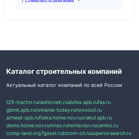
Каталог строительных компаний
Актуальный каталог компаний по всей России
t25-tractor.ru
nashicveti.ru
alutex.spb.ru
fas.ru
gbmk.spb.ru
romania-today.ru
novoizol.ru
airheat-spb.ru
fisika.home.nov.ru
orakul.spb.ru
demo.home.nov.ru
mnso.ru
home.nov.ru
cemko.ru
comp-land.org
7gazet.ru
bicom-oil.ru
superiorsearch.ru