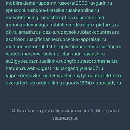
mobilreklama.ru
pds-nn.ru
socrat2000.ru
vgurin.ru
spksochi.ru
shkola-klassika.ru
sabeonline.ru
mosoblfencing.ru
masteroptica.ru
lucomoria.ru
iration.ru
devanagari.ru
biblioverde.ru
igro-pictures.ru
dk-tulamash.ru
s-dez-s.ru
peysok.ru
blackcountess.ru
asoftdoc.ru
scifichannel.ru
ocenka-appraisal.ru
mudconnector.ru
hitstih.ru
pik-finance.ru
vip-surfing.ru
wundermoscow.ru
olymp-clan.ru
dr-pavlush.ru
su2lgyoeucscn.ru
allkmv.ru
dhgfd.ru
tesotomeshell.ru
netoen.ru
web-digest.ru
changanqiyuana07.ru
kuper-dostavka.ru
edemvgelen.ru
ytyt.ru
infoelektrik.ru
everafterclub.org
kirillkgr.ru
goodv1234.ru
oopslady.ru
© Каталог строительных компаний. Все права
защищены.