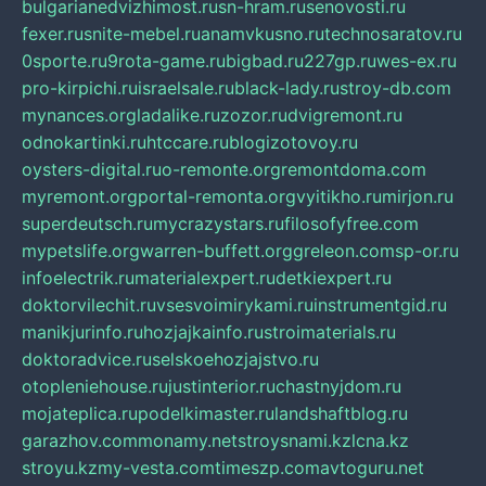
bulgarianedvizhimost.ru
sn-hram.ru
senovosti.ru
fexer.ru
snite-mebel.ru
anamvkusno.ru
technosaratov.ru
0sporte.ru
9rota-game.ru
bigbad.ru
227gp.ru
wes-ex.ru
pro-kirpichi.ru
israelsale.ru
black-lady.ru
stroy-db.com
mynances.org
ladalike.ru
zozor.ru
dvigremont.ru
odnokartinki.ru
htccare.ru
blogizotovoy.ru
oysters-digital.ru
o-remonte.org
remontdoma.com
myremont.org
portal-remonta.org
vyitikho.ru
mirjon.ru
superdeutsch.ru
mycrazystars.ru
filosofyfree.com
mypetslife.org
warren-buffett.org
greleon.com
sp-or.ru
infoelectrik.ru
materialexpert.ru
detkiexpert.ru
doktorvilechit.ru
vsesvoimirykami.ru
instrumentgid.ru
manikjurinfo.ru
hozjajkainfo.ru
stroimaterials.ru
doktoradvice.ru
selskoehozjajstvo.ru
otopleniehouse.ru
justinterior.ru
chastnyjdom.ru
mojateplica.ru
podelkimaster.ru
landshaftblog.ru
garazhov.com
monamy.net
stroysnami.kz
lcna.kz
stroyu.kz
my-vesta.com
timeszp.com
avtoguru.net