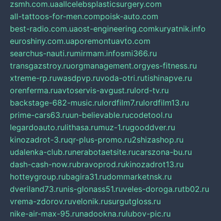
zsmh.com.ua
allcelebsplasticsurgery.com
all-tattoos-for-men.com
poisk-auto.com
best-radio.com.ua
ost-engineering.com
kuryatnik.info
euroshiny.com.ua
poremontuavto.com
searchus-nauti.ru
mirmam.info
smi366.ru
transgazstroy.ru
orgmanagement.org
yes-fitness.ru
xtreme-rp.ru
wasdpvp.ru
voda-otri.ru
tishinapve.ru
orenferma.ru
avtoservis-avgust.ru
lord-tv.ru
backstage-682-music.ru
lordfilm7.ru
lordfilm13.ru
prime-cars63.ru
un-believable.ru
codetool.ru
legardoauto.ru
lithasa.ru
muz-1.ru
gooddver.ru
kinozadrot-3.ru
qr-plus-promo.ru
2shizashop.ru
udalenka-club.ru
nerabotaetsite.ru
carszona-bu.ru
dash-cash-now.ru
bravoprod.ru
kinozadrot13.ru
hotteygroup.ru
bagira31.ru
dommarketnsk.ru
dveriland73.ru
nis-glonass51.ru
veles-doroga.ru
tb02.ru
vrema-zdorov.ru
velonik.ru
surgutgloss.ru
nike-air-max-95.ru
nadookna.ru
lubov-pic.ru