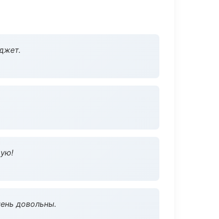
джет.
дую!
чень довольны.