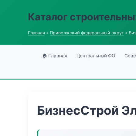
Каталог строительны
Главная
»
Приволжский федеральный округ
» Би
🏠 Главная
Центральный ФО
Севе
БизнесСтрой Эл