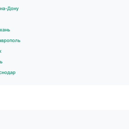
-на-Дону
хань
аврополь
к
ь
снодар