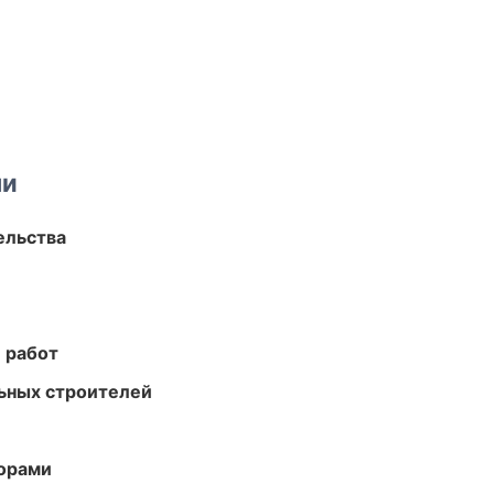
ми
ельства
 работ
ьных строителей
торами