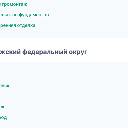
ектромонтаж
ельство фундаментов
ренняя отделка
лжский федеральный округ
евск
ск
род