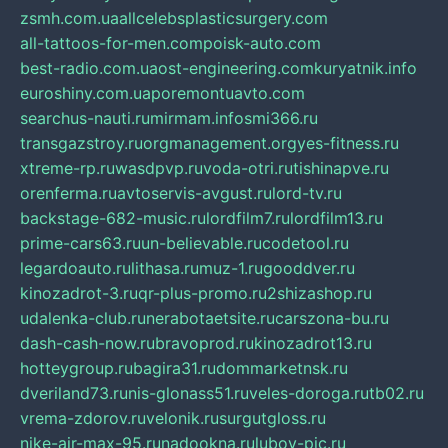
zsmh.com.ua
allcelebsplasticsurgery.com
all-tattoos-for-men.com
poisk-auto.com
best-radio.com.ua
ost-engineering.com
kuryatnik.info
euroshiny.com.ua
poremontuavto.com
searchus-nauti.ru
mirmam.info
smi366.ru
transgazstroy.ru
orgmanagement.org
yes-fitness.ru
xtreme-rp.ru
wasdpvp.ru
voda-otri.ru
tishinapve.ru
orenferma.ru
avtoservis-avgust.ru
lord-tv.ru
backstage-682-music.ru
lordfilm7.ru
lordfilm13.ru
prime-cars63.ru
un-believable.ru
codetool.ru
legardoauto.ru
lithasa.ru
muz-1.ru
gooddver.ru
kinozadrot-3.ru
qr-plus-promo.ru
2shizashop.ru
udalenka-club.ru
nerabotaetsite.ru
carszona-bu.ru
dash-cash-now.ru
bravoprod.ru
kinozadrot13.ru
hotteygroup.ru
bagira31.ru
dommarketnsk.ru
dveriland73.ru
nis-glonass51.ru
veles-doroga.ru
tb02.ru
vrema-zdorov.ru
velonik.ru
surgutgloss.ru
nike-air-max-95.ru
nadookna.ru
lubov-pic.ru