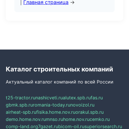
|
Главная страница
→
Каталог строительных компаний
Актуальный каталог компаний по всей России
t25-tractor.ru
nashicveti.ru
alutex.spb.ru
fas.ru
gbmk.spb.ru
romania-today.ru
novoizol.ru
airheat-spb.ru
fisika.home.nov.ru
orakul.spb.ru
demo.home.nov.ru
mnso.ru
home.nov.ru
cemko.ru
comp-land.org
7gazet.ru
bicom-oil.ru
superiorsearch.ru