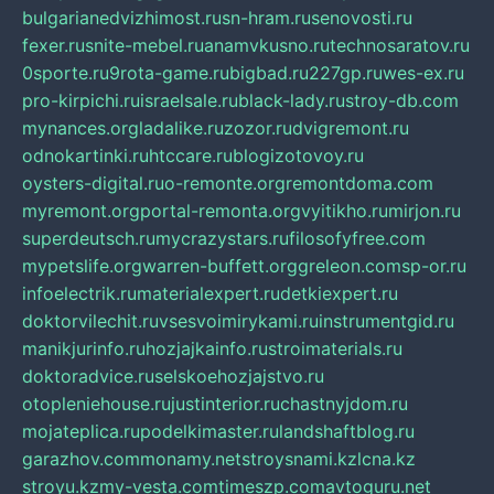
bulgarianedvizhimost.ru
sn-hram.ru
senovosti.ru
fexer.ru
snite-mebel.ru
anamvkusno.ru
technosaratov.ru
0sporte.ru
9rota-game.ru
bigbad.ru
227gp.ru
wes-ex.ru
pro-kirpichi.ru
israelsale.ru
black-lady.ru
stroy-db.com
mynances.org
ladalike.ru
zozor.ru
dvigremont.ru
odnokartinki.ru
htccare.ru
blogizotovoy.ru
oysters-digital.ru
o-remonte.org
remontdoma.com
myremont.org
portal-remonta.org
vyitikho.ru
mirjon.ru
superdeutsch.ru
mycrazystars.ru
filosofyfree.com
mypetslife.org
warren-buffett.org
greleon.com
sp-or.ru
infoelectrik.ru
materialexpert.ru
detkiexpert.ru
doktorvilechit.ru
vsesvoimirykami.ru
instrumentgid.ru
manikjurinfo.ru
hozjajkainfo.ru
stroimaterials.ru
doktoradvice.ru
selskoehozjajstvo.ru
otopleniehouse.ru
justinterior.ru
chastnyjdom.ru
mojateplica.ru
podelkimaster.ru
landshaftblog.ru
garazhov.com
monamy.net
stroysnami.kz
lcna.kz
stroyu.kz
my-vesta.com
timeszp.com
avtoguru.net