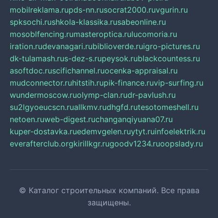
mobilreklama.ru
pds-nn.ru
socrat2000.ru
vgurin.ru
spksochi.ru
shkola-klassika.ru
sabeonline.ru
mosoblfencing.ru
masteroptica.ru
lucomoria.ru
iration.ru
devanagari.ru
biblioverde.ru
igro-pictures.ru
dk-tulamash.ru
s-dez-s.ru
peysok.ru
blackcountess.ru
asoftdoc.ru
scifichannel.ru
ocenka-appraisal.ru
mudconnector.ru
hitstih.ru
pik-finance.ru
vip-surfing.ru
wundermoscow.ru
olymp-clan.ru
dr-pavlush.ru
su2lgyoeucscn.ru
allkmv.ru
dhgfd.ru
tesotomeshell.ru
netoen.ru
web-digest.ru
changanqiyuana07.ru
kuper-dostavka.ru
edemvgelen.ru
ytyt.ru
infoelektrik.ru
everafterclub.org
kirillkgr.ru
goodv1234.ru
oopslady.ru
© Каталог строительных компаний. Все права
защищены.