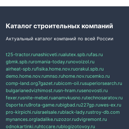
Каталог строительных компаний
Актуальный каталог компаний по всей России
t25-tractor.ru
nashicveti.ru
alutex.spb.ru
fas.ru
gbmk.spb.ru
romania-today.ru
novoizol.ru
airheat-spb.ru
fisika.home.nov.ru
orakul.spb.ru
demo.home.nov.ru
mnso.ru
home.nov.ru
cemko.ru
comp-land.org
7gazet.ru
bicom-oil.ru
superiorsearch.ru
bulgarianedvizhimost.ru
sn-hram.ru
senovosti.ru
fexer.ru
snite-mebel.ru
anamvkusno.ru
technosaratov.ru
0sporte.ru
9rota-game.ru
bigbad.ru
227gp.ru
wes-ex.ru
pro-kirpichi.ru
israelsale.ru
black-lady.ru
stroy-db.com
mynances.org
ladalike.ru
zozor.ru
dvigremont.ru
odnokartinki.ru
htccare.ru
blogizotovoy.ru