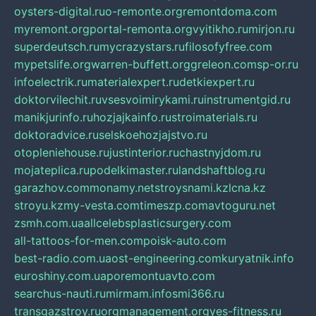
oysters-digital.ru
o-remonte.org
remontdoma.com
myremont.org
portal-remonta.org
vyitikho.ru
mirjon.ru
superdeutsch.ru
mycrazystars.ru
filosofyfree.com
mypetslife.org
warren-buffett.org
greleon.com
sp-or.ru
infoelectrik.ru
materialexpert.ru
detkiexpert.ru
doktorvilechit.ru
vsesvoimirykami.ru
instrumentgid.ru
manikjurinfo.ru
hozjajkainfo.ru
stroimaterials.ru
doktoradvice.ru
selskoehozjajstvo.ru
otopleniehouse.ru
justinterior.ru
chastnyjdom.ru
mojateplica.ru
podelkimaster.ru
landshaftblog.ru
garazhov.com
monamy.net
stroysnami.kz
lcna.kz
stroyu.kz
my-vesta.com
timeszp.com
avtoguru.net
zsmh.com.ua
allcelebsplasticsurgery.com
all-tattoos-for-men.com
poisk-auto.com
best-radio.com.ua
ost-engineering.com
kuryatnik.info
euroshiny.com.ua
poremontuavto.com
searchus-nauti.ru
mirmam.info
smi366.ru
transgazstroy.ru
orgmanagement.org
yes-fitness.ru