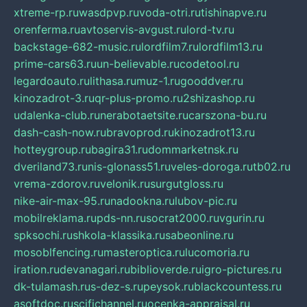
xtreme-rp.ru
wasdpvp.ru
voda-otri.ru
tishinapve.ru
orenferma.ru
avtoservis-avgust.ru
lord-tv.ru
backstage-682-music.ru
lordfilm7.ru
lordfilm13.ru
prime-cars63.ru
un-believable.ru
codetool.ru
legardoauto.ru
lithasa.ru
muz-1.ru
gooddver.ru
kinozadrot-3.ru
qr-plus-promo.ru
2shizashop.ru
udalenka-club.ru
nerabotaetsite.ru
carszona-bu.ru
dash-cash-now.ru
bravoprod.ru
kinozadrot13.ru
hotteygroup.ru
bagira31.ru
dommarketnsk.ru
dveriland73.ru
nis-glonass51.ru
veles-doroga.ru
tb02.ru
vrema-zdorov.ru
velonik.ru
surgutgloss.ru
nike-air-max-95.ru
nadookna.ru
lubov-pic.ru
mobilreklama.ru
pds-nn.ru
socrat2000.ru
vgurin.ru
spksochi.ru
shkola-klassika.ru
sabeonline.ru
mosoblfencing.ru
masteroptica.ru
lucomoria.ru
iration.ru
devanagari.ru
biblioverde.ru
igro-pictures.ru
dk-tulamash.ru
s-dez-s.ru
peysok.ru
blackcountess.ru
asoftdoc.ru
scifichannel.ru
ocenka-appraisal.ru