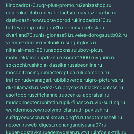
kinozadrot-3.ru
qr-plus-promo.ru
2shizashop.ru
udalenka-club.ru
nerabotaetsite.ru
carszona-bu.ru
dash-cash-now.ru
bravoprod.ru
kinozadrot13.ru
hotteygroup.ru
bagira31.ru
dommarketnsk.ru
dveriland73.ru
nis-glonass51.ru
veles-doroga.ru
tb02.ru
vrema-zdorov.ru
velonik.ru
surgutgloss.ru
nike-air-max-95.ru
nadookna.ru
lubov-pic.ru
mobilreklama.ru
pds-nn.ru
socrat2000.ru
vgurin.ru
spksochi.ru
shkola-klassika.ru
sabeonline.ru
mosoblfencing.ru
masteroptica.ru
lucomoria.ru
iration.ru
devanagari.ru
biblioverde.ru
igro-pictures.ru
dk-tulamash.ru
s-dez-s.ru
peysok.ru
blackcountess.ru
asoftdoc.ru
scifichannel.ru
ocenka-appraisal.ru
mudconnector.ru
hitstih.ru
pik-finance.ru
vip-surfing.ru
wundermoscow.ru
olymp-clan.ru
dr-pavlush.ru
su2lgyoeucscn.ru
allkmv.ru
dhgfd.ru
tesotomeshell.ru
netoen.ru
web-digest.ru
changanqiyuana07.ru
kuper-dostavka.ru
edemvgelen.ru
ytyt.ru
infoelektrik.ru