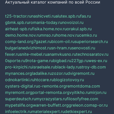
Актуальный каталог компаний по всей России
t25-tractor.ru
nashicveti.ru
alutex.spb.ru
fas.ru
gbmk.spb.ru
romania-today.ru
novoizol.ru
airheat-spb.ru
fisika.home.nov.ru
orakul.spb.ru
demo.home.nov.ru
mnso.ru
home.nov.ru
cemko.ru
comp-land.org
7gazet.ru
bicom-oil.ru
superiorsearch.ru
bulgarianedvizhimost.ru
sn-hram.ru
senovosti.ru
fexer.ru
snite-mebel.ru
anamvkusno.ru
technosaratov.ru
0sporte.ru
9rota-game.ru
bigbad.ru
227gp.ru
wes-ex.ru
pro-kirpichi.ru
israelsale.ru
black-lady.ru
stroy-db.com
mynances.org
ladalike.ru
zozor.ru
dvigremont.ru
odnokartinki.ru
htccare.ru
blogizotovoy.ru
oysters-digital.ru
o-remonte.org
remontdoma.com
myremont.org
portal-remonta.org
vyitikho.ru
mirjon.ru
superdeutsch.ru
mycrazystars.ru
filosofyfree.com
mypetslife.org
warren-buffett.org
greleon.com
sp-or.ru
infoelectrik.ru
materialexpert.ru
detkiexpert.ru