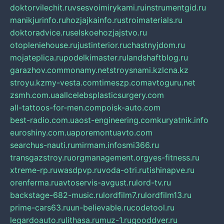
doktorvilechit.ru
vsesvoimirykami.ru
instrumentgid.ru
manikjurinfo.ru
hozjajkainfo.ru
stroimaterials.ru
doktoradvice.ru
selskoehozjajstvo.ru
otopleniehouse.ru
justinterior.ru
chastnyjdom.ru
mojateplica.ru
podelkimaster.ru
landshaftblog.ru
garazhov.com
monamy.net
stroysnami.kz
lcna.kz
stroyu.kz
my-vesta.com
timeszp.com
avtoguru.net
zsmh.com.ua
allcelebsplasticsurgery.com
all-tattoos-for-men.com
poisk-auto.com
best-radio.com.ua
ost-engineering.com
kuryatnik.info
euroshiny.com.ua
poremontuavto.com
searchus-nauti.ru
mirmam.info
smi366.ru
transgazstroy.ru
orgmanagement.org
yes-fitness.ru
xtreme-rp.ru
wasdpvp.ru
voda-otri.ru
tishinapve.ru
orenferma.ru
avtoservis-avgust.ru
lord-tv.ru
backstage-682-music.ru
lordfilm7.ru
lordfilm13.ru
prime-cars63.ru
un-believable.ru
codetool.ru
legardoauto.ru
lithasa.ru
muz-1.ru
gooddver.ru