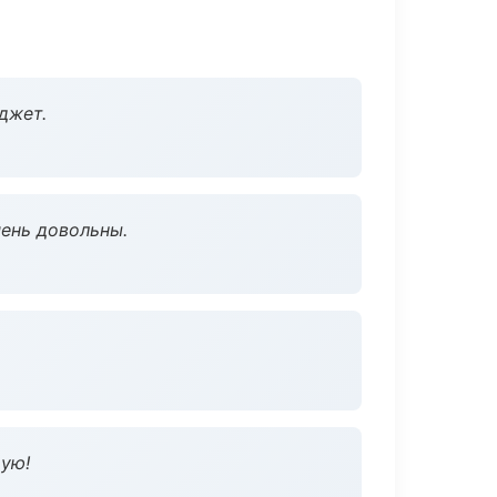
джет.
чень довольны.
дую!