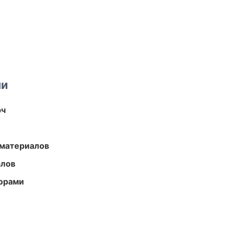
ми
юч
 материалов
алов
торами