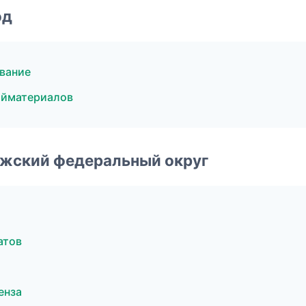
од
вание
ойматериалов
лжский федеральный округ
атов
енза