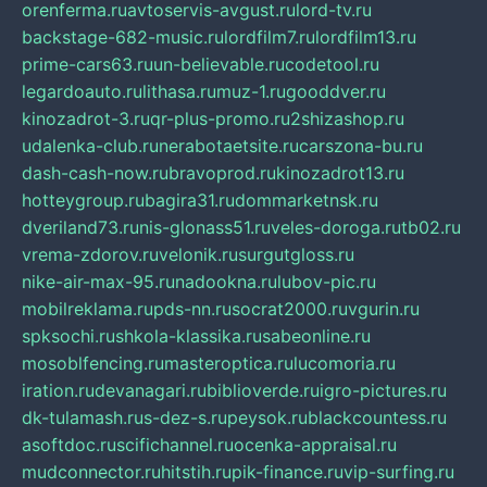
orenferma.ru
avtoservis-avgust.ru
lord-tv.ru
backstage-682-music.ru
lordfilm7.ru
lordfilm13.ru
prime-cars63.ru
un-believable.ru
codetool.ru
legardoauto.ru
lithasa.ru
muz-1.ru
gooddver.ru
kinozadrot-3.ru
qr-plus-promo.ru
2shizashop.ru
udalenka-club.ru
nerabotaetsite.ru
carszona-bu.ru
dash-cash-now.ru
bravoprod.ru
kinozadrot13.ru
hotteygroup.ru
bagira31.ru
dommarketnsk.ru
dveriland73.ru
nis-glonass51.ru
veles-doroga.ru
tb02.ru
vrema-zdorov.ru
velonik.ru
surgutgloss.ru
nike-air-max-95.ru
nadookna.ru
lubov-pic.ru
mobilreklama.ru
pds-nn.ru
socrat2000.ru
vgurin.ru
spksochi.ru
shkola-klassika.ru
sabeonline.ru
mosoblfencing.ru
masteroptica.ru
lucomoria.ru
iration.ru
devanagari.ru
biblioverde.ru
igro-pictures.ru
dk-tulamash.ru
s-dez-s.ru
peysok.ru
blackcountess.ru
asoftdoc.ru
scifichannel.ru
ocenka-appraisal.ru
mudconnector.ru
hitstih.ru
pik-finance.ru
vip-surfing.ru