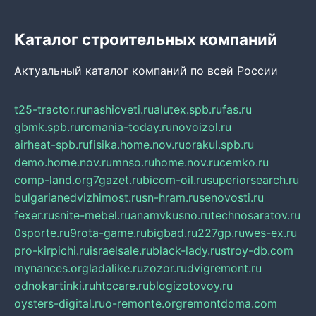
Каталог строительных компаний
Актуальный каталог компаний по всей России
t25-tractor.ru
nashicveti.ru
alutex.spb.ru
fas.ru
gbmk.spb.ru
romania-today.ru
novoizol.ru
airheat-spb.ru
fisika.home.nov.ru
orakul.spb.ru
demo.home.nov.ru
mnso.ru
home.nov.ru
cemko.ru
comp-land.org
7gazet.ru
bicom-oil.ru
superiorsearch.ru
bulgarianedvizhimost.ru
sn-hram.ru
senovosti.ru
fexer.ru
snite-mebel.ru
anamvkusno.ru
technosaratov.ru
0sporte.ru
9rota-game.ru
bigbad.ru
227gp.ru
wes-ex.ru
pro-kirpichi.ru
israelsale.ru
black-lady.ru
stroy-db.com
mynances.org
ladalike.ru
zozor.ru
dvigremont.ru
odnokartinki.ru
htccare.ru
blogizotovoy.ru
oysters-digital.ru
o-remonte.org
remontdoma.com