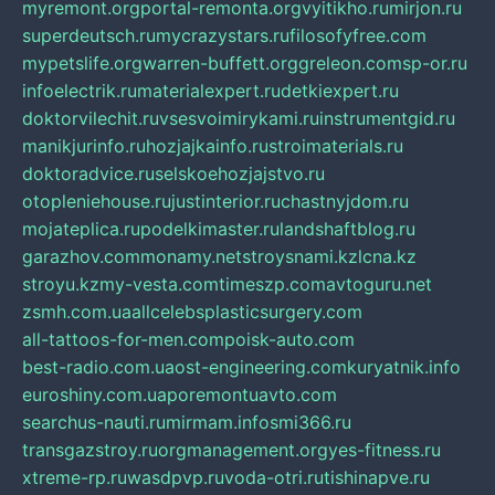
myremont.org
portal-remonta.org
vyitikho.ru
mirjon.ru
superdeutsch.ru
mycrazystars.ru
filosofyfree.com
mypetslife.org
warren-buffett.org
greleon.com
sp-or.ru
infoelectrik.ru
materialexpert.ru
detkiexpert.ru
doktorvilechit.ru
vsesvoimirykami.ru
instrumentgid.ru
manikjurinfo.ru
hozjajkainfo.ru
stroimaterials.ru
doktoradvice.ru
selskoehozjajstvo.ru
otopleniehouse.ru
justinterior.ru
chastnyjdom.ru
mojateplica.ru
podelkimaster.ru
landshaftblog.ru
garazhov.com
monamy.net
stroysnami.kz
lcna.kz
stroyu.kz
my-vesta.com
timeszp.com
avtoguru.net
zsmh.com.ua
allcelebsplasticsurgery.com
all-tattoos-for-men.com
poisk-auto.com
best-radio.com.ua
ost-engineering.com
kuryatnik.info
euroshiny.com.ua
poremontuavto.com
searchus-nauti.ru
mirmam.info
smi366.ru
transgazstroy.ru
orgmanagement.org
yes-fitness.ru
xtreme-rp.ru
wasdpvp.ru
voda-otri.ru
tishinapve.ru