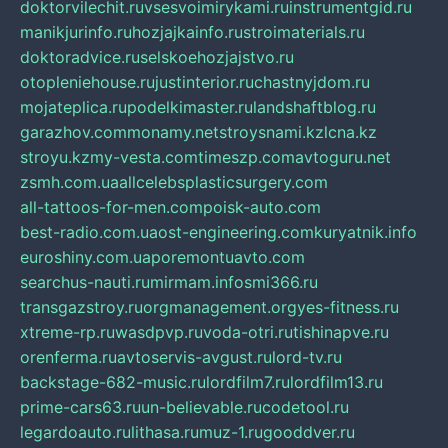
doktorvilechit.ru
vsesvoimirykami.ru
instrumentgid.ru
manikjurinfo.ru
hozjajkainfo.ru
stroimaterials.ru
doktoradvice.ru
selskoehozjajstvo.ru
otopleniehouse.ru
justinterior.ru
chastnyjdom.ru
mojateplica.ru
podelkimaster.ru
landshaftblog.ru
garazhov.com
monamy.net
stroysnami.kz
lcna.kz
stroyu.kz
my-vesta.com
timeszp.com
avtoguru.net
zsmh.com.ua
allcelebsplasticsurgery.com
all-tattoos-for-men.com
poisk-auto.com
best-radio.com.ua
ost-engineering.com
kuryatnik.info
euroshiny.com.ua
poremontuavto.com
searchus-nauti.ru
mirmam.info
smi366.ru
transgazstroy.ru
orgmanagement.org
yes-fitness.ru
xtreme-rp.ru
wasdpvp.ru
voda-otri.ru
tishinapve.ru
orenferma.ru
avtoservis-avgust.ru
lord-tv.ru
backstage-682-music.ru
lordfilm7.ru
lordfilm13.ru
prime-cars63.ru
un-believable.ru
codetool.ru
legardoauto.ru
lithasa.ru
muz-1.ru
gooddver.ru