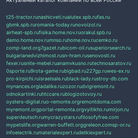
Актуальный каталог компаний по всей России
t25-tractor.ru
nashicveti.ru
alutex.spb.ru
fas.ru
gbmk.spb.ru
romania-today.ru
novoizol.ru
airheat-spb.ru
fisika.home.nov.ru
orakul.spb.ru
demo.home.nov.ru
mnso.ru
home.nov.ru
cemko.ru
comp-land.org
7gazet.ru
bicom-oil.ru
superiorsearch.ru
bulgarianedvizhimost.ru
sn-hram.ru
senovosti.ru
fexer.ru
snite-mebel.ru
anamvkusno.ru
technosaratov.ru
0sporte.ru
9rota-game.ru
bigbad.ru
227gp.ru
wes-ex.ru
pro-kirpichi.ru
israelsale.ru
black-lady.ru
stroy-db.com
mynances.org
ladalike.ru
zozor.ru
dvigremont.ru
odnokartinki.ru
htccare.ru
blogizotovoy.ru
oysters-digital.ru
o-remonte.org
remontdoma.com
myremont.org
portal-remonta.org
vyitikho.ru
mirjon.ru
superdeutsch.ru
mycrazystars.ru
filosofyfree.com
mypetslife.org
warren-buffett.org
greleon.com
sp-or.ru
infoelectrik.ru
materialexpert.ru
detkiexpert.ru