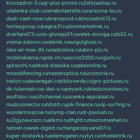
kinozadrot-3.ru
qr-plus-promo.ru
2shizashop.ru
udalenka-club.ru
nerabotaetsite.ru
carszona-bu.ru
dash-cash-now.ru
bravoprod.ru
kinozadrot13.ru
hotteygroup.ru
bagira31.ru
dommarketnsk.ru
dveriland73.ru
nis-glonass51.ru
veles-doroga.ru
tb02.ru
vrema-zdorov.ru
velonik.ru
surgutgloss.ru
nike-air-max-95.ru
nadookna.ru
lubov-pic.ru
mobilreklama.ru
pds-nn.ru
socrat2000.ru
vgurin.ru
spksochi.ru
shkola-klassika.ru
sabeonline.ru
mosoblfencing.ru
masteroptica.ru
lucomoria.ru
iration.ru
devanagari.ru
biblioverde.ru
igro-pictures.ru
dk-tulamash.ru
s-dez-s.ru
peysok.ru
blackcountess.ru
asoftdoc.ru
scifichannel.ru
ocenka-appraisal.ru
mudconnector.ru
hitstih.ru
pik-finance.ru
vip-surfing.ru
wundermoscow.ru
olymp-clan.ru
dr-pavlush.ru
su2lgyoeucscn.ru
allkmv.ru
dhgfd.ru
tesotomeshell.ru
netoen.ru
web-digest.ru
changanqiyuana07.ru
kuper-dostavka.ru
edemvgelen.ru
ytyt.ru
infoelektrik.ru