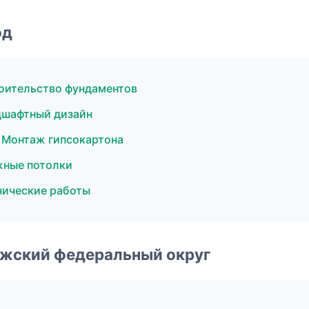
од
оительство фундаментов
дшафтный дизайн
 Монтаж гипсокартона
жные потолки
нические работы
лжский федеральный округ