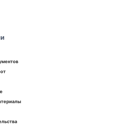
ми
ументов
бот
те
атериалы
ельства