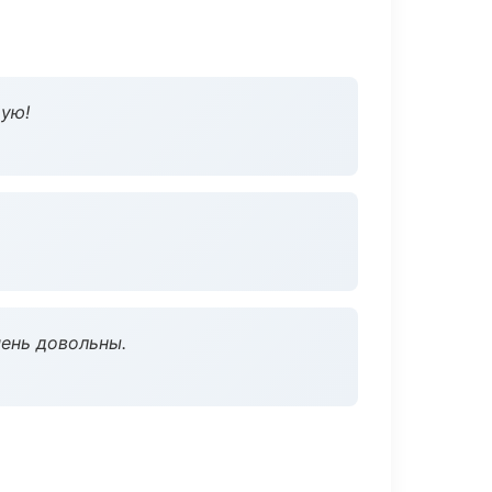
дую!
чень довольны.