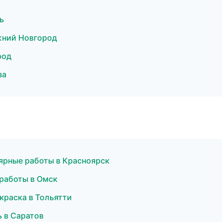
ь
жний Новгород
род
за
ярные работы в Красноярск
работы в Омск
раска в Тольятти
 в Саратов