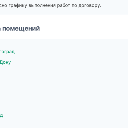
сно графику выполнения работ по договору.
а помещений
гоград
-Дону
ад