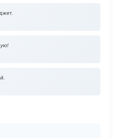
джет.
дую!
й.