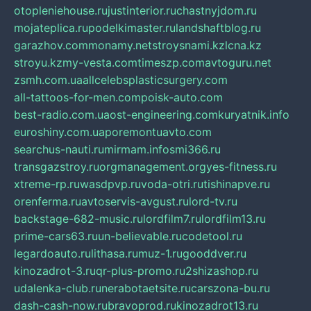
otopleniehouse.ru
justinterior.ru
chastnyjdom.ru
mojateplica.ru
podelkimaster.ru
landshaftblog.ru
garazhov.com
monamy.net
stroysnami.kz
lcna.kz
stroyu.kz
my-vesta.com
timeszp.com
avtoguru.net
zsmh.com.ua
allcelebsplasticsurgery.com
all-tattoos-for-men.com
poisk-auto.com
best-radio.com.ua
ost-engineering.com
kuryatnik.info
euroshiny.com.ua
poremontuavto.com
searchus-nauti.ru
mirmam.info
smi366.ru
transgazstroy.ru
orgmanagement.org
yes-fitness.ru
xtreme-rp.ru
wasdpvp.ru
voda-otri.ru
tishinapve.ru
orenferma.ru
avtoservis-avgust.ru
lord-tv.ru
backstage-682-music.ru
lordfilm7.ru
lordfilm13.ru
prime-cars63.ru
un-believable.ru
codetool.ru
legardoauto.ru
lithasa.ru
muz-1.ru
gooddver.ru
kinozadrot-3.ru
qr-plus-promo.ru
2shizashop.ru
udalenka-club.ru
nerabotaetsite.ru
carszona-bu.ru
dash-cash-now.ru
bravoprod.ru
kinozadrot13.ru