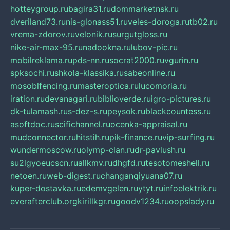
hotteygroup.ru
bagira31.ru
dommarketnsk.ru
dveriland73.ru
nis-glonass51.ru
veles-doroga.ru
tb02.ru
vrema-zdorov.ru
velonik.ru
surgutgloss.ru
nike-air-max-95.ru
nadookna.ru
lubov-pic.ru
mobilreklama.ru
pds-nn.ru
socrat2000.ru
vgurin.ru
spksochi.ru
shkola-klassika.ru
sabeonline.ru
mosoblfencing.ru
masteroptica.ru
lucomoria.ru
iration.ru
devanagari.ru
biblioverde.ru
igro-pictures.ru
dk-tulamash.ru
s-dez-s.ru
peysok.ru
blackcountess.ru
asoftdoc.ru
scifichannel.ru
ocenka-appraisal.ru
mudconnector.ru
hitstih.ru
pik-finance.ru
vip-surfing.ru
wundermoscow.ru
olymp-clan.ru
dr-pavlush.ru
su2lgyoeucscn.ru
allkmv.ru
dhgfd.ru
tesotomeshell.ru
netoen.ru
web-digest.ru
changanqiyuana07.ru
kuper-dostavka.ru
edemvgelen.ru
ytyt.ru
infoelektrik.ru
everafterclub.org
kirillkgr.ru
goodv1234.ru
oopslady.ru