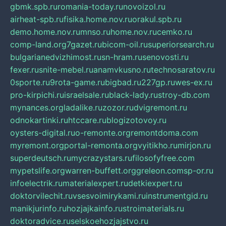
gbmk.spb.ru
romania-today.ru
novoizol.ru
airheat-spb.ru
fisika.home.nov.ru
orakul.spb.ru
demo.home.nov.ru
mnso.ru
home.nov.ru
cemko.ru
comp-land.org
7gazet.ru
bicom-oil.ru
superiorsearch.ru
bulgarianedvizhimost.ru
sn-hram.ru
senovosti.ru
fexer.ru
snite-mebel.ru
anamvkusno.ru
technosaratov.ru
0sporte.ru
9rota-game.ru
bigbad.ru
227gp.ru
wes-ex.ru
pro-kirpichi.ru
israelsale.ru
black-lady.ru
stroy-db.com
mynances.org
ladalike.ru
zozor.ru
dvigremont.ru
odnokartinki.ru
htccare.ru
blogizotovoy.ru
oysters-digital.ru
o-remonte.org
remontdoma.com
myremont.org
portal-remonta.org
vyitikho.ru
mirjon.ru
superdeutsch.ru
mycrazystars.ru
filosofyfree.com
mypetslife.org
warren-buffett.org
greleon.com
sp-or.ru
infoelectrik.ru
materialexpert.ru
detkiexpert.ru
doktorvilechit.ru
vsesvoimirykami.ru
instrumentgid.ru
manikjurinfo.ru
hozjajkainfo.ru
stroimaterials.ru
doktoradvice.ru
selskoehozjajstvo.ru